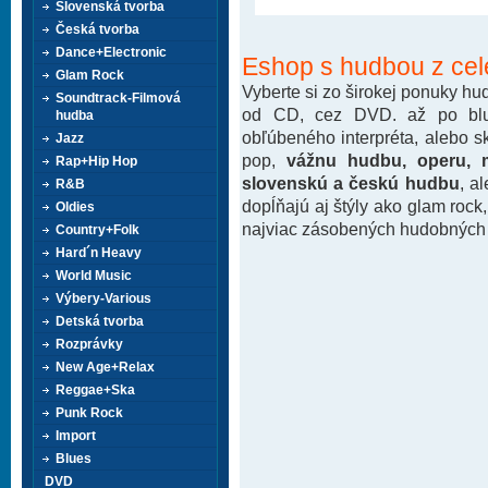
Slovenská tvorba
Česká tvorba
Dance+Electronic
Eshop s hudbou z cel
Glam Rock
Vyberte si zo širokej ponuky h
Soundtrack-Filmová
od CD, cez DVD. až po blu-
hudba
obľúbeného interpréta, alebo 
Jazz
pop,
vážnu hudbu, operu, m
Rap+Hip Hop
slovenskú a českú hudbu
, a
R&B
dopĺňajú aj štýly ako glam rock
Oldies
najviac zásobených hudobných k
Country+Folk
Hard´n Heavy
World Music
Výbery-Various
Detská tvorba
Rozprávky
New Age+Relax
Reggae+Ska
Punk Rock
Import
Blues
DVD