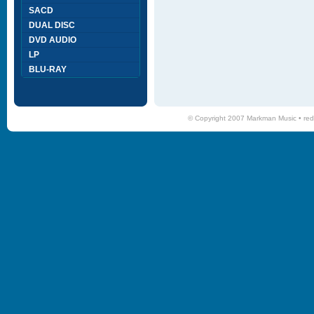
SACD
DUAL DISC
DVD AUDIO
LP
BLU-RAY
© Copyright 2007 Markman Music •
red