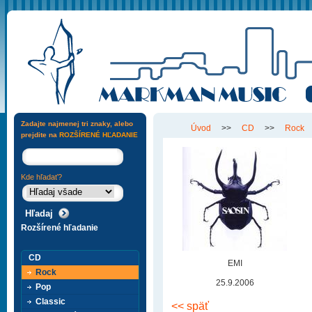
Zadajte najmenej tri znaky, alebo
Úvod
>>
CD
>>
Rock
prejdite na
ROZŠÍRENÉ HĽADANIE
Kde hľadať?
Rozšírené hľadanie
CD
EMI
Rock
25.9.2006
Pop
Classic
<< späť