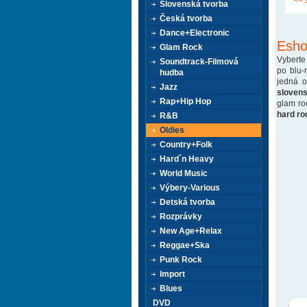
<< 
Slovenská tvorba
Česká tvorba
Dance+Electronic
Esho
Glam Rock
Vyberte
Soundtrack-Filmová
po blu-
hudba
jedná 
Jazz
sloven
Rap+Hip Hop
glam ro
hard ro
R&B
Oldies
Country+Folk
Hard´n Heavy
World Music
Výbery-Various
Detská tvorba
Rozprávky
New Age+Relax
Reggae+Ska
Punk Rock
Import
Blues
DVD