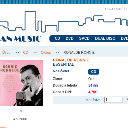
OBCHODNÉ P
CD
DVD
SACD
DUAL DISC
DVD
Úvod
>>
CD
>>
Oldies
>>
RONALDE RONNIE
RONALDE RONNIE
ESSENTIAL
Nosič/diel
CD
Žáner
Oldies
Dodacia lehota
14 dní
Cena s DPH
4,70€
Množstvo
EMI
4.9.2006