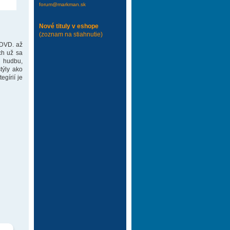
forum@markman.sk
Nové tituly v eshope
(zoznam na stiahnutie)
 DVD. až
ch už sa
 hudbu,
týly ako
gírií je