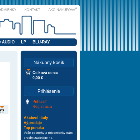
ODMIENKY
KONTAKT
AKO NAKUPOVAŤ
 AUDIO
LP
BLU-RAY
Nákupný košík
Celková cena:
0,00 €
Prihlásenie
Prihlásiť
Registrácia
Akciové tituly
Výpredaje
Top ponuka
Vaše postrehy a pripomienky nám
prosím zasielajte na