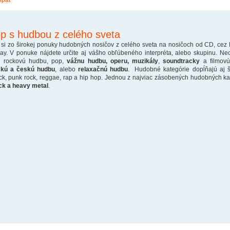
späť
p s hudbou z celého sveta
 si zo širokej ponuky hudobných nosičov z celého sveta na nosičoch od CD, cez
ray. V ponuke nájdete určite aj vášho obľúbeného interpréta, alebo skupinu. Ne
o rockovú hudbu, pop,
vážnu hudbu, operu, muzikály
,
soundtracky
a filmovú
skú a českú hudbu
, alebo
relaxačnú hudbu
. Hudobné kategórie dopĺňajú aj š
ck, punk rock, reggae, rap a hip hop. Jednou z najviac zásobených hudobných kate
ck a heavy metal
.