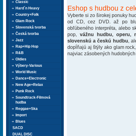
Classic
Eshop s hudbou z cel
Hard´n Heavy
Vyberte si zo širokej ponuky h
Country+Folk
od CD, cez DVD. až po blu-
Glam Rock
obľúbeného interpréta, alebo 
Slovenská tvorba
pop,
vážnu hudbu, operu, m
Česká tvorba
slovenskú a českú hudbu
, a
Jazz
dopĺňajú aj štýly ako glam rock
Rap+Hip Hop
najviac zásobených hudobných k
R&B
Oldies
Výbery-Various
World Music
Dance+Electronic
New Age+Relax
Punk Rock
Soundtrack-Filmová
hudba
Reggae+Ska
Import
Blues
SACD
DUAL DISC