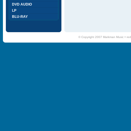
DVD AUDIO
LP
BLU-RAY
© Copyright 2007 Markman Music •
red