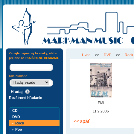
Zadajte najmenej tri znaky, alebo
Úvod
>>
DVD
>>
Rock
prejdite na
ROZŠÍRENÉ HĽADANIE
Kde hľadať?
Rozšírené hľadanie
EMI
CD
11.9.2006
DVD
<< späť
Rock
Pop