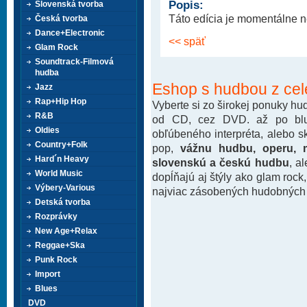
Popis:
Slovenská tvorba
Táto edícia je momentálne n
Česká tvorba
Dance+Electronic
<< späť
Glam Rock
Soundtrack-Filmová
hudba
Eshop s hudbou z cel
Jazz
Rap+Hip Hop
Vyberte si zo širokej ponuky h
R&B
od CD, cez DVD. až po blu-
Oldies
obľúbeného interpréta, alebo 
Country+Folk
pop,
vážnu hudbu, operu, m
Hard´n Heavy
slovenskú a českú hudbu
, a
World Music
dopĺňajú aj štýly ako glam rock
Výbery-Various
najviac zásobených hudobných k
Detská tvorba
Rozprávky
New Age+Relax
Reggae+Ska
Punk Rock
Import
Blues
DVD