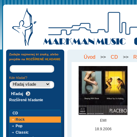
Zadajte najmenej tri znaky, alebo
Úvod
>>
CD
>>
R
prejdite na
ROZŠÍRENÉ HĽADANIE
Kde hľadať?
Rozšírené hľadanie
CD
Rock
EMI
Pop
18.9.2006
Classic