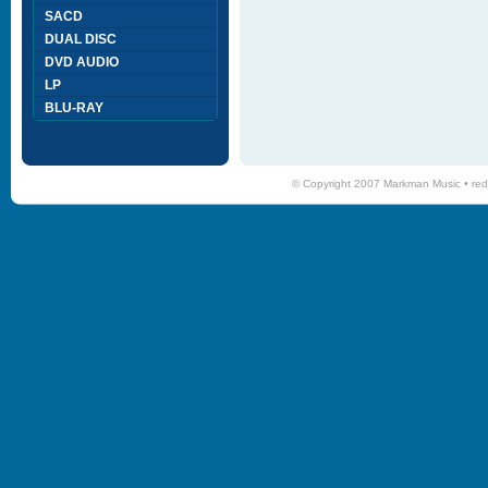
SACD
DUAL DISC
DVD AUDIO
LP
BLU-RAY
© Copyright 2007 Markman Music •
red