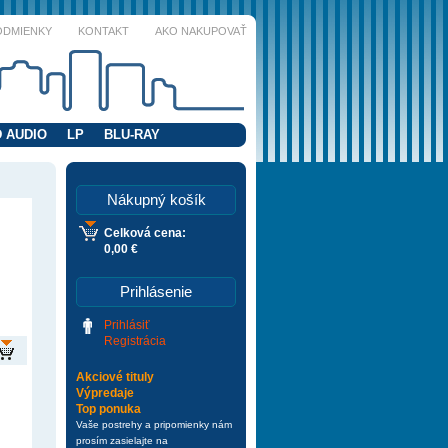
ODMIENKY
KONTAKT
AKO NAKUPOVAŤ
 AUDIO
LP
BLU-RAY
Nákupný košík
Celková cena:
0,00 €
Prihlásenie
Prihlásiť
Registrácia
Akciové tituly
Výpredaje
Top ponuka
Vaše postrehy a pripomienky nám
prosím zasielajte na