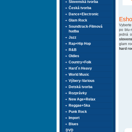
Slovenská tvorba
Česká tvorba
Dance+Electronic
Esho
Glam Rock
Vyberte
Soundtrack-Filmová
po blu-
hudba
jedná 
Jazz
sloven
Rap+Hip Hop
glam ro
hard ro
R&B
Oldies
Country+Folk
Hard´n Heavy
World Music
Výbery-Various
Detská tvorba
Rozprávky
New Age+Relax
Reggae+Ska
Punk Rock
Import
Blues
DVD