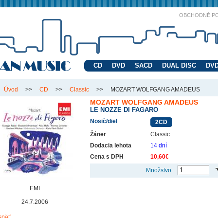
OBCHODNÉ P
CD
DVD
SACD
DUAL DISC
DVD
Úvod
>>
CD
>>
Classic
>>
MOZART WOLFGANG AMADEUS
MOZART WOLFGANG AMADEUS
LE NOZZE DI FAGARO
Nosič/diel
2CD
Žáner
Classic
Dodacia lehota
14 dní
Cena s DPH
10,60€
Množstvo
EMI
24.7.2006
späť