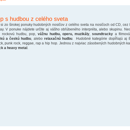
p s hudbou z celého sveta
 si zo širokej ponuky hudobných nosičov z celého sveta na nosičoch od CD, cez
ray. V ponuke nájdete určite aj vášho obľúbeného interpréta, alebo skupinu. Ne
o rockovú hudbu, pop,
vážnu hudbu, operu, muzikály
,
soundtracky
a filmovú
skú a českú hudbu
, alebo
relaxačnú hudbu
. Hudobné kategórie dopĺňajú aj š
ck, punk rock, reggae, rap a hip hop. Jednou z najviac zásobených hudobných kate
ck a heavy metal
.