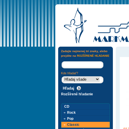
Zadajte najmenej tri znaky, alebo
prejdite na
ROZŠÍRENÉ HĽADANIE
Kde hľadať?
Rozšírené hľadanie
CD
Rock
Pop
Classic
<< 