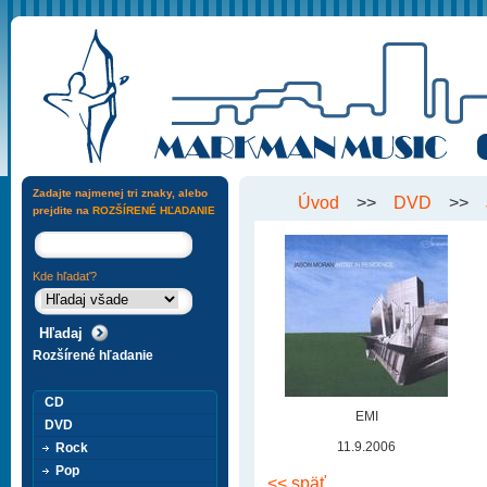
Zadajte najmenej tri znaky, alebo
Úvod
>>
DVD
>>
prejdite na
ROZŠÍRENÉ HĽADANIE
Kde hľadať?
Rozšírené hľadanie
CD
EMI
DVD
11.9.2006
Rock
Pop
<< späť