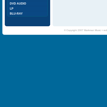
DVD AUDIO
LP
BLU-RAY
© Copyright 2007 Markman Music •
red