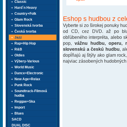
Classic
Hard´n Heavy
Country+Folk
Eshop s hudbou z cel
Glam Rock
Vyberte si zo širokej ponuky h
Slovenská tvorba
od CD, cez DVD. až po blu-
Česká tvorba
obľúbeného interpréta, alebo 
Jazz
pop,
vážnu hudbu, operu, m
Rap+Hip Hop
slovenskú a českú hudbu
, a
R&B
dopĺňajú aj štýly ako glam rock
Oldies
najviac zásobených hudobných k
Výbery-Various
World Music
Dance+Electronic
New Age+Relax
Punk Rock
Soundtrack-Filmová
hudba
Reggae+Ska
Import
Blues
SACD
DUAL DISC