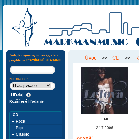
Zadajte najmenej tri znaky, alebo
Úvod
>>
CD
>>
R
prejdite na
ROZŠÍRENÉ HĽADANIE
Kde hľadať?
Rozšírené hľadanie
CD
EMI
Rock
Pop
24.7.2006
Classic
<< späť