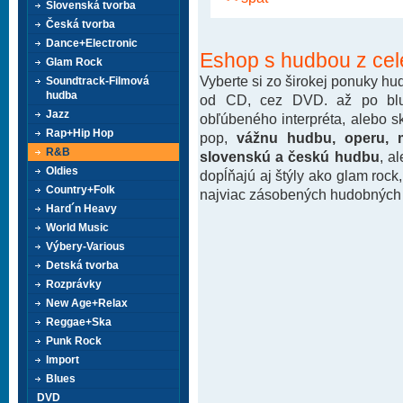
Slovenská tvorba
Česká tvorba
Dance+Electronic
Eshop s hudbou z cel
Glam Rock
Vyberte si zo širokej ponuky h
Soundtrack-Filmová
hudba
od CD, cez DVD. až po blu-
Jazz
obľúbeného interpréta, alebo 
Rap+Hip Hop
pop,
vážnu hudbu, operu, m
R&B
slovenskú a českú hudbu
, a
Oldies
dopĺňajú aj štýly ako glam rock
Country+Folk
najviac zásobených hudobných k
Hard´n Heavy
World Music
Výbery-Various
Detská tvorba
Rozprávky
New Age+Relax
Reggae+Ska
Punk Rock
Import
Blues
DVD