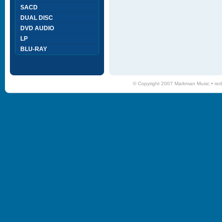
SACD
DUAL DISC
DVD AUDIO
LP
BLU-RAY
© Copyright 2007 Markman Music •
red