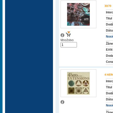
30/70
Inter
Titul
Dodá
Dátu
Nosič
Množstvo
Žáne
EAN
Doda
Cena
4 HE
Inter
Titul
Dodá
Dátu
Nosič
Žáne