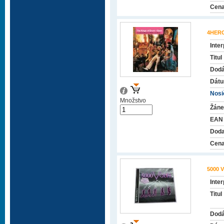
Cena
4HER
Inter
Titul
Dodá
Dátu
Nosič
Množstvo
Žáne
EAN
Doda
Cena
5000 
Inter
Titul
Dodá