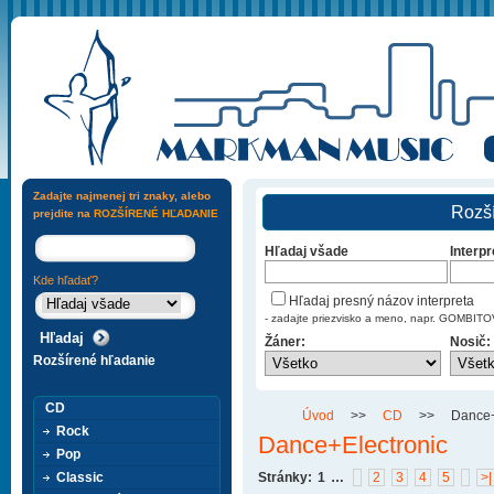
Zadajte najmenej tri znaky, alebo
Rozší
prejdite na
ROZŠÍRENÉ HĽADANIE
Hľadaj všade
Interpr
Kde hľadať?
Hľadaj presný názov interpreta
- zadajte priezvisko a meno, napr. GOMBI
Žáner:
Nosič:
Rozšírené hľadanie
CD
Úvod
>>
CD
>>
Dance+
Rock
Dance+Electronic
Pop
Classic
Stránky:
1
…
2
3
4
5
>|