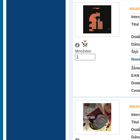
65DAY
Inter
Titul
Dodá
Dátu
Množstvo
Štýl
Nosič
Žáne
EAN
Doda
Cena
65DAY
Inter
Titul
Dodá
Dátu