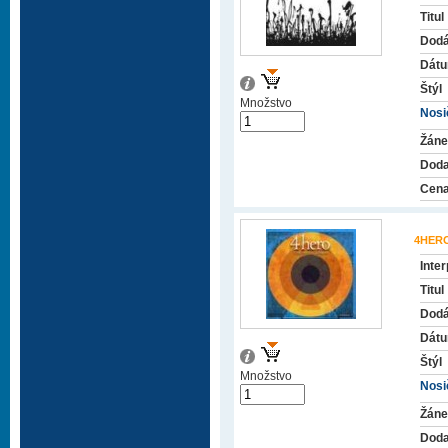
Titul
Dodá
Dátu
Štýl
Množstvo
Nosič
Žáne
Doda
Cena
4HER
Inter
Titul
Dodá
Dátu
Štýl
Množstvo
Nosič
Žáne
Doda