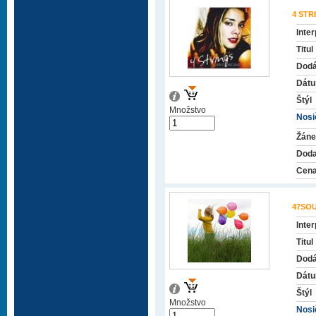
4 STR
Inter
Titul
Dodá
Dátu
Štýl
Množstvo
Nosič
Žáne
Doda
Cena
47SO
Inter
Titul
Dodá
Dátu
Štýl
Množstvo
Nosič