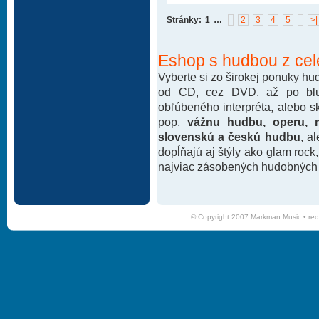
Stránky:
1
…
2
3
4
5
>|
Eshop s hudbou z cel
Vyberte si zo širokej ponuky h
od CD, cez DVD. až po blu-
obľúbeného interpréta, alebo 
pop,
vážnu hudbu, operu, m
slovenskú a českú hudbu
, a
dopĺňajú aj štýly ako glam rock
najviac zásobených hudobných k
© Copyright 2007 Markman Music •
red