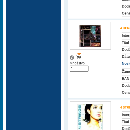
Doda
Cena
4 HE
Inter
Titul
Dodá
Dátu
Množstvo
Nosič
Žáne
EAN
Doda
Cena
4 STR
Inter
Titul
Dodá