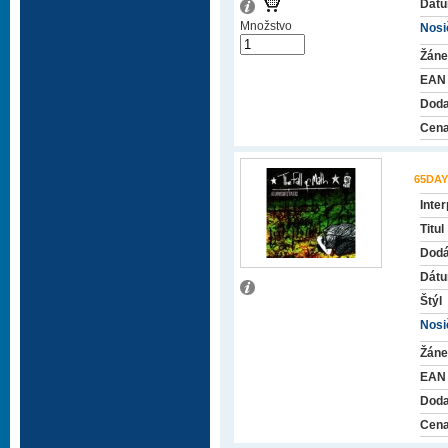
Dátu
Množstvo
Nosič
Žáne
EAN
Doda
Cena
65DAY
Inter
Titul
Dodá
Dátu
Štýl
Nosič
Žáne
EAN
Doda
Cena