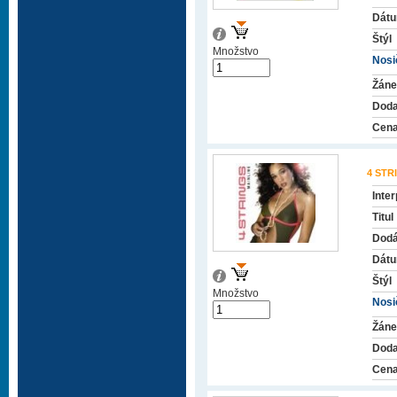
Dátu
Štýl
Množstvo
Nosič
Žáne
Doda
Cena
4 STR
Inter
Titul
Dodá
Dátu
Štýl
Množstvo
Nosič
Žáne
Doda
Cena