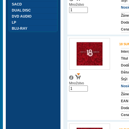
Štýl
SACD
Množstvo
Nosič
DUAL DISC
Žáne
DVD AUDIO
LP
Doda
BLU-RAY
Cena
18 S
Inter
Titul
Dodá
Dátu
Štýl
Množstvo
Nosič
Žáne
EAN
Doda
Cena