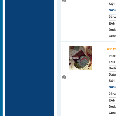
Štýl
Nosič
Žáne
EAN
Doda
Cena
65DAY
Inter
Titul
Dodá
Dátu
Štýl
Nosič
Žáne
EAN
Doda
Cena