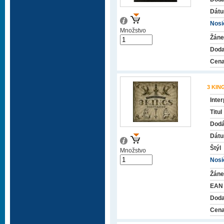
Dátu
Nosič
Množstvo
Žáne
Doda
Cena
3 KIN
Inter
Titul
Dodá
Dátu
Štýl
Množstvo
Nosič
Žáne
EAN
Doda
Cena