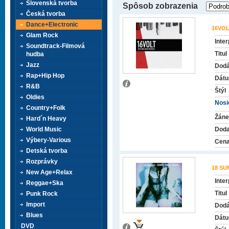
Slovenská tvorba
Spôsob zobrazenia
Česká tvorba
Dance+Electronic
16VO
Glam Rock
Inter
Soundtrack-Filmová
Titul
hudba
Jazz
Dodá
Rap+Hip Hop
Dátu
R&B
Štýl
Oldies
Nosič
Country+Folk
Žáne
Hard´n Heavy
World Music
Doda
Výbery-Various
Cena
Detská tvorba
Rozprávky
18 S
New Age+Relax
Inter
Reggae+Ska
Titul
Punk Rock
Import
Dodá
Blues
Dátu
DVD