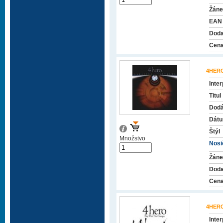
Žáne
EAN
Doda
Cena
4HER
Inter
Titul
Dodá
Dátu
Štýl
Množstvo
Nosič
Žáne
Doda
Cena
4HER
Inter