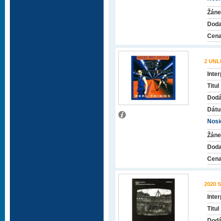
Žáne
Doda
Cena
2 UNL
Inter
Titul
Dodá
Dátu
Nosič
Žáne
Doda
Cena
2020
Inter
Titul
Dodá