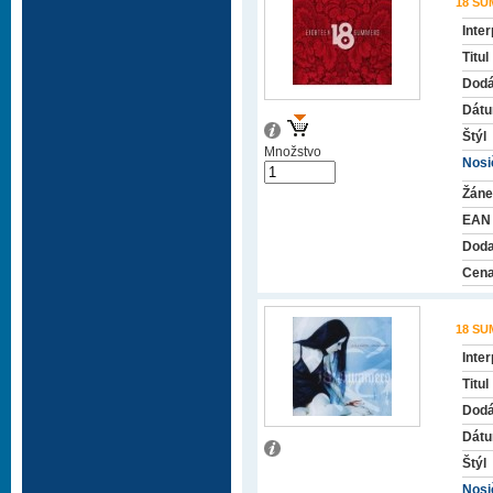
18 S
Inter
Titul
Dodá
Dátu
Štýl
Množstvo
Nosič
Žáne
EAN
Doda
Cena
18 S
Inter
Titul
Dodá
Dátu
Štýl
Nosič