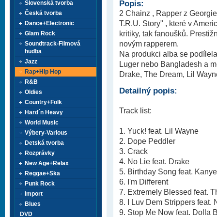
Popis:
Slovenská tvorba
2 Chainz , Rapper z Georgi
Česká tvorba
T.R.U. Story" , které v Amer
Dance+Electronic
kritiky, tak fanoušků. Presti
Glam Rock
novým rapperem.
Soundtrack-Filmová
hudba
Na produkci alba se podílel
Jazz
Luger nebo Bangladesh a mez
Rap+Hip Hop
Drake, The Dream, Lil Wayne
R&B
Detailný popis:
Oldies
Country+Folk
Track list:
Hard´n Heavy
World Music
1. Yuck! feat. Lil Wayne
Výbery-Various
2. Dope Peddler
Detská tvorba
3. Crack
Rozprávky
4. No Lie feat. Drake
New Age+Relax
5. Birthday Song feat. Kany
Reggae+Ska
6. I'm Different
Punk Rock
7. Extremely Blessed feat. 
Import
8. I Luv Dem Strippers feat. 
Blues
9. Stop Me Now feat. Dolla 
DVD