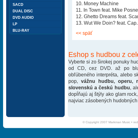
10. Money Machine
SACD
11. In Town feat. Mike Posne
DUAL DISC
12. Ghetto Dreams feat. Sca
DVD AUDIO
13. Wut We Doin? feat. Cap
LP
BLU-RAY
<< späť
Eshop s hudbou z cel
Vyberte si zo širokej ponuky h
od CD, cez DVD. až po blu-
obľúbeného interpréta, alebo 
pop,
vážnu hudbu, operu, m
slovenskú a českú hudbu
, a
dopĺňajú aj štýly ako glam rock
najviac zásobených hudobných k
© Copyright 2007 Markman Music •
red