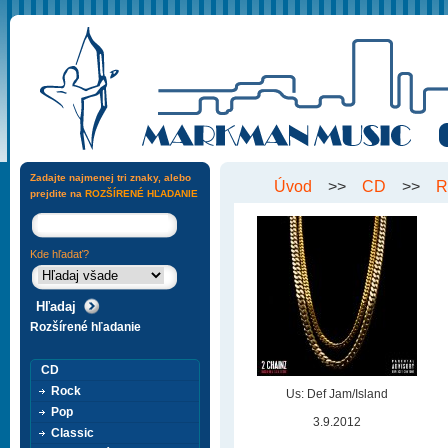
Zadajte najmenej tri znaky, alebo
Úvod
>>
CD
>>
R
prejdite na
ROZŠÍRENÉ HĽADANIE
Kde hľadať?
Rozšírené hľadanie
CD
Rock
Us: Def Jam/Island
Pop
3.9.2012
Classic