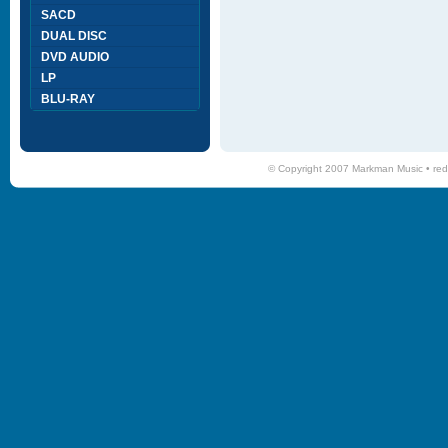
SACD
DUAL DISC
DVD AUDIO
LP
BLU-RAY
© Copyright 2007 Markman Music •
red