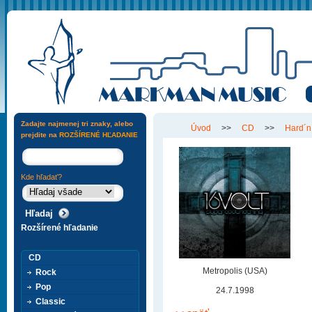
Zadajte najmenej tri znaky, alebo
Úvod
>>
CD
>>
Hard´n
prejdite na
ROZŠÍRENÉ HĽADANIE
Kde hľadať?
Rozšírené hľadanie
CD
Metropolis (USA)
Rock
Pop
24.7.1998
Classic