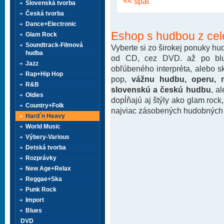
<< späť
Slovenská tvorba
Česká tvorba
Dance+Electronic
Eshop s hudbou z cel
Glam Rock
Soundtrack-Filmová
Vyberte si zo širokej ponuky h
hudba
od CD, cez DVD. až po blu-
Jazz
obľúbeného interpréta, alebo 
Rap+Hip Hop
pop,
vážnu hudbu, operu, m
R&B
slovenskú a českú hudbu
, a
Oldies
dopĺňajú aj štýly ako glam rock
Country+Folk
najviac zásobených hudobných k
Hard´n Heavy
World Music
Výbery-Various
Detská tvorba
Rozprávky
New Age+Relax
Reggae+Ska
Punk Rock
Import
Blues
DVD