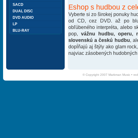
SACD
Eshop s hudbou z cel
DUAL DISC
Vyberte si zo širokej ponuky h
DVD AUDIO
od CD, cez DVD. až po blu-
LP
obľúbeného interpréta, alebo 
BLU-RAY
pop,
vážnu hudbu, operu, m
slovenskú a českú hudbu
, a
dopĺňajú aj štýly ako glam rock
najviac zásobených hudobných k
© Copyright 2007 Markman Music •
red