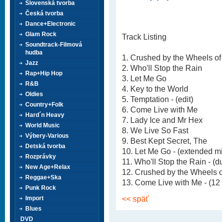
Slovenská tvorba
Česká tvorba
Dance+Electronic
Glam Rock
Track Listing
Soundtrack-Filmová
hudba
1. Crushed by the Wheels of
Jazz
2. Who'll Stop the Rain
Rap+Hip Hop
3. Let Me Go
R&B
4. Key to the World
Oldies
5. Temptation - (edit)
Country+Folk
6. Come Live with Me
Hard´n Heavy
7. Lady Ice and Mr Hex
World Music
8. We Live So Fast
Výbery-Various
9. Best Kept Secret, The
Detská tvorba
10. Let Me Go - (extended m
Rozprávky
11. Who'll Stop the Rain - (d
New Age+Relax
12. Crushed by the Wheels of 
Reggae+Ska
13. Come Live with Me - (12 
Punk Rock
<< späť
Import
Blues
DVD