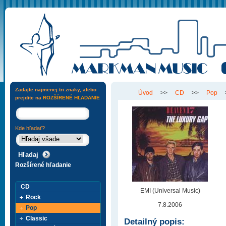
Zadajte najmenej tri znaky, alebo
Úvod
>>
CD
>>
Pop
prejdite na
ROZŠÍRENÉ HĽADANIE
Kde hľadať?
Rozšírené hľadanie
CD
EMI (Universal Music)
Rock
7.8.2006
Pop
Classic
Detailný popis: