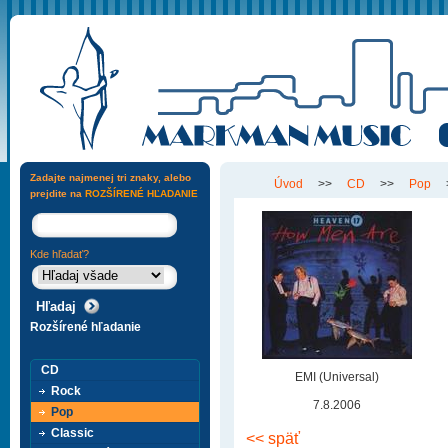
Zadajte najmenej tri znaky, alebo
Úvod
>>
CD
>>
Pop
prejdite na
ROZŠÍRENÉ HĽADANIE
Kde hľadať?
Rozšírené hľadanie
CD
EMI (Universal)
Rock
7.8.2006
Pop
Classic
<< späť