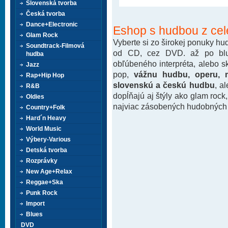
Slovenská tvorba
Česká tvorba
Dance+Electronic
Eshop s hudbou z cel
Glam Rock
Vyberte si zo širokej ponuky h
Soundtrack-Filmová
od CD, cez DVD. až po blu-
hudba
obľúbeného interpréta, alebo 
Jazz
pop,
vážnu hudbu, operu, m
Rap+Hip Hop
slovenskú a českú hudbu
, a
R&B
dopĺňajú aj štýly ako glam rock
Oldies
najviac zásobených hudobných k
Country+Folk
Hard´n Heavy
World Music
Výbery-Various
Detská tvorba
Rozprávky
New Age+Relax
Reggae+Ska
Punk Rock
Import
Blues
DVD