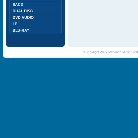
SACD
DUAL DISC
DVD AUDIO
LP
BLU-RAY
© Copyright 2007 Markman Music •
red