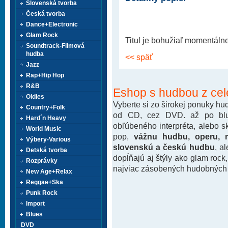
Slovenská tvorba
Česká tvorba
Dance+Electronic
Glam Rock
Titul je bohužiaľ momentáln
Soundtrack-Filmová
hudba
<< späť
Jazz
Rap+Hip Hop
R&B
Eshop s hudbou z cel
Oldies
Vyberte si zo širokej ponuky h
Country+Folk
od CD, cez DVD. až po blu-
Hard´n Heavy
obľúbeného interpréta, alebo 
World Music
pop,
vážnu hudbu, operu, m
Výbery-Various
slovenskú a českú hudbu
, a
Detská tvorba
dopĺňajú aj štýly ako glam rock
Rozprávky
najviac zásobených hudobných k
New Age+Relax
Reggae+Ska
Punk Rock
Import
Blues
DVD