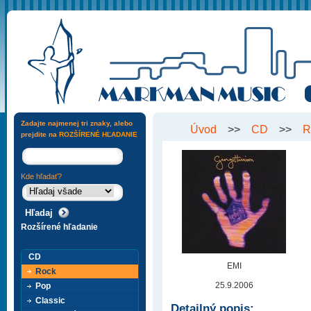
Zadajte najmenej tri znaky, alebo
Úvod
>>
CD
>>
R
prejdite na
ROZŠÍRENÉ HĽADANIE
Kde hľadať?
Rozšírené hľadanie
CD
EMI
Rock
25.9.2006
Pop
Classic
Detailný popis: