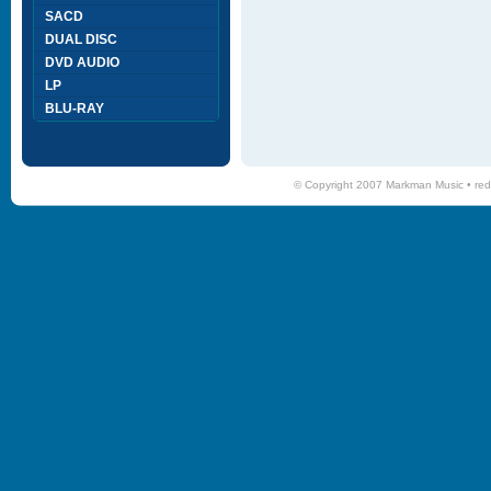
SACD
DUAL DISC
DVD AUDIO
LP
BLU-RAY
© Copyright 2007 Markman Music •
red