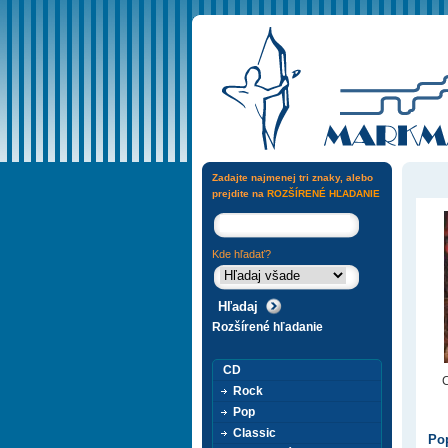
Zadajte najmenej tri znaky, alebo
prejdite na
ROZŠÍRENÉ HĽADANIE
Kde hľadať?
Rozšírené hľadanie
CD
C
Rock
Pop
Classic
Pop