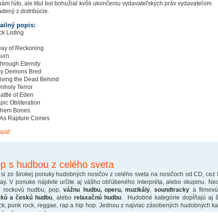
nám ľúto, ale titul bol bohužiaľ kvôli ukončeniu vydavateľských práv vydavateľom
adený z distribúcie.
ailný popis:
ck Listing
Day of Reckoning
Burn
Through Eternity
By Demons Bred
Living the Dead Behind
Unholy Terror
Battle of Eden
Epic Obliteration
Them Bones
 As Rapture Comes
späť
p s hudbou z celého sveta
 si zo širokej ponuky hudobných nosičov z celého sveta na nosičoch od CD, cez
ray. V ponuke nájdete určite aj vášho obľúbeného interpréta, alebo skupinu. Ne
o rockovú hudbu, pop,
vážnu hudbu, operu, muzikály
,
soundtracky
a filmovú
skú a českú hudbu
, alebo
relaxačnú hudbu
. Hudobné kategórie dopĺňajú aj š
ck, punk rock, reggae, rap a hip hop. Jednou z najviac zásobených hudobných kate
ck a heavy metal
.