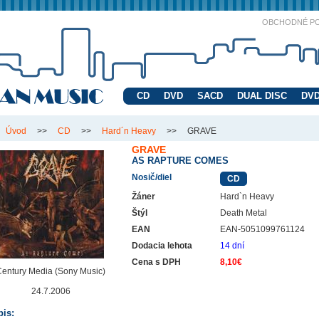
OBCHODNÉ P
CD
DVD
SACD
DUAL DISC
DVD
Úvod
>>
CD
>>
Hard´n Heavy
>>
GRAVE
GRAVE
AS RAPTURE COMES
Nosič/diel
CD
Žáner
Hard`n Heavy
Štýl
Death Metal
EAN
EAN-5051099761124
Dodacia lehota
14 dní
Cena s DPH
8,10€
entury Media (Sony Music)
24.7.2006
is: