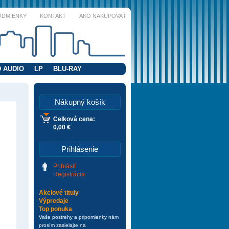
ODMIENKY
KONTAKT
AKO NAKUPOVAŤ
 AUDIO
LP
BLU-RAY
Nákupný košík
Celková cena:
0,00 €
Prihlásenie
Prihlásiť
Registrácia
Akciové tituly
Výpredaje
Top ponuka
Vaše postrehy a pripomienky nám
prosím zasielajte na