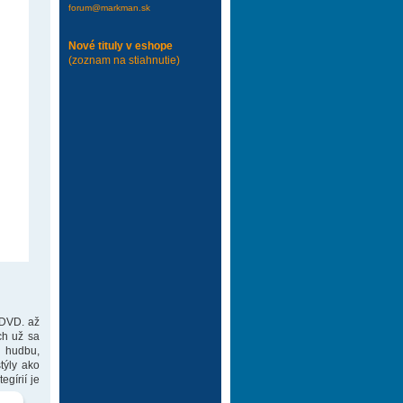
forum@markman.sk
Nové tituly v eshope
(zoznam na stiahnutie)
 DVD. až
ch už sa
 hudbu,
týly ako
gírií je