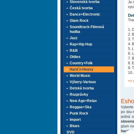
Slovenská tvorba
Je 
vyr
Česká tvorba
Dance+Electronic
Det
Tra
Glam Rock
Soundtrack-Filmová
1. 
hudba
2. 
Jazz
3. 
4. 
Rap+Hip Hop
5. 
R&B
6. 
Oldies
7. 
Country+Folk
8. 
9. 
Hard´n Heavy
10.
World Music
<< 
Výbery-Various
Detská tvorba
Rozprávky
Esho
New Age+Relax
Vyberte
Reggae+Ska
po blu-
Punk Rock
jedná 
Import
sloven
Blues
glam ro
hard ro
DVD