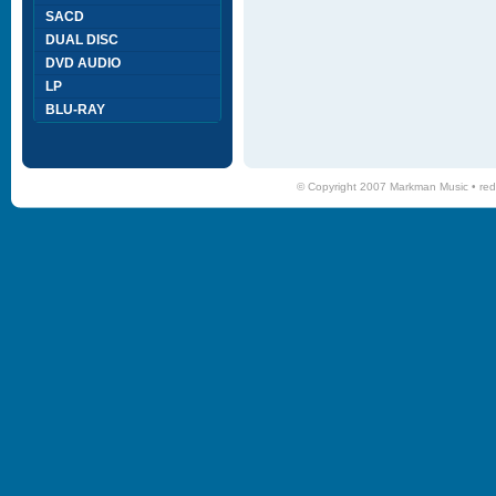
SACD
DUAL DISC
DVD AUDIO
LP
BLU-RAY
© Copyright 2007 Markman Music •
red