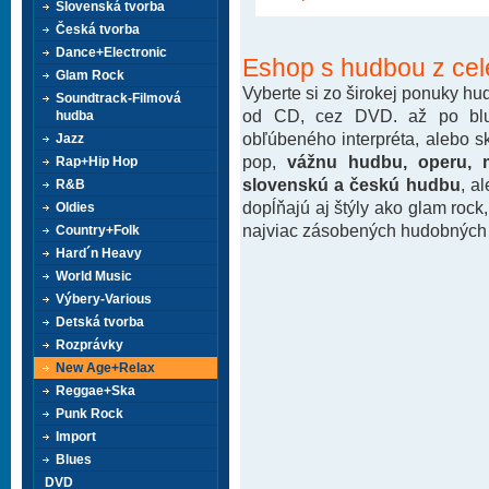
Slovenská tvorba
Česká tvorba
Dance+Electronic
Eshop s hudbou z cel
Glam Rock
Vyberte si zo širokej ponuky h
Soundtrack-Filmová
od CD, cez DVD. až po blu-
hudba
obľúbeného interpréta, alebo 
Jazz
pop,
vážnu hudbu, operu, m
Rap+Hip Hop
slovenskú a českú hudbu
, a
R&B
dopĺňajú aj štýly ako glam rock
Oldies
najviac zásobených hudobných k
Country+Folk
Hard´n Heavy
World Music
Výbery-Various
Detská tvorba
Rozprávky
New Age+Relax
Reggae+Ska
Punk Rock
Import
Blues
DVD