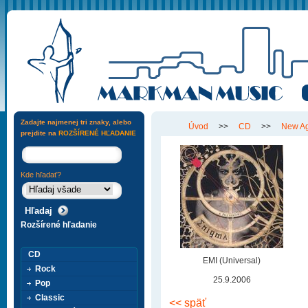
Zadajte najmenej tri znaky, alebo
Úvod
>>
CD
>>
New A
prejdite na
ROZŠÍRENÉ HĽADANIE
Kde hľadať?
Rozšírené hľadanie
CD
EMI (Universal)
Rock
25.9.2006
Pop
Classic
<< späť