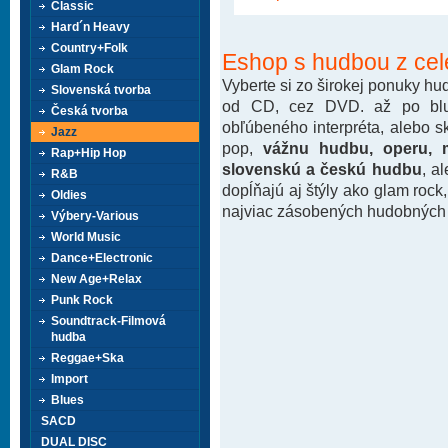
Classic
Hard´n Heavy
Country+Folk
Eshop s hudbou z cel
Glam Rock
Vyberte si zo širokej ponuky h
Slovenská tvorba
od CD, cez DVD. až po blu-
Česká tvorba
obľúbeného interpréta, alebo 
Jazz
pop,
vážnu hudbu, operu, m
Rap+Hip Hop
slovenskú a českú hudbu
, a
R&B
dopĺňajú aj štýly ako glam rock
Oldies
najviac zásobených hudobných k
Výbery-Various
World Music
Dance+Electronic
New Age+Relax
Punk Rock
Soundtrack-Filmová
hudba
Reggae+Ska
Import
Blues
SACD
DUAL DISC