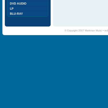
DVD AUDIO
LP
BLU-RAY
© Copyright 2007 Markman Music •
red