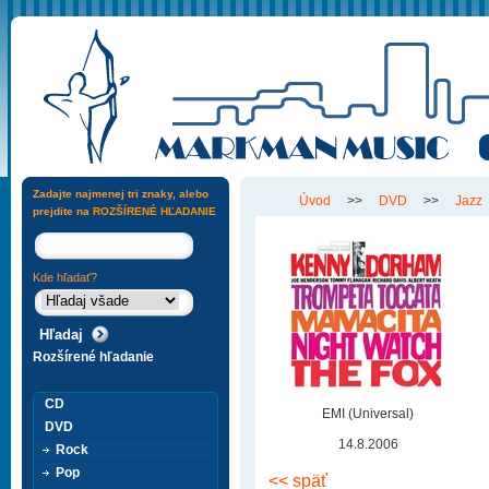
Zadajte najmenej tri znaky, alebo
Úvod
>>
DVD
>>
Jazz
prejdite na
ROZŠÍRENÉ HĽADANIE
Kde hľadať?
Rozšírené hľadanie
CD
EMI (Universal)
DVD
14.8.2006
Rock
Pop
<< späť