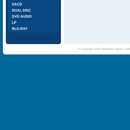
SACD
DUAL DISC
DVD AUDIO
LP
BLU-RAY
© Copyright 2007 Markman Music •
red