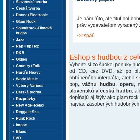
Slovenská tvorba
Česká tvorba
Dance+Electronic
Je nám ľúto, ale titul bol b
Glam Rock
práv vydavateľom vyradený z 
Soundtrack-Filmová
hudba
<< späť
Jazz
Rap+Hip Hop
R&B
Eshop s hudbou z cel
Oldies
Vyberte si zo širokej ponuky h
Country+Folk
od CD, cez DVD. až po blu-
Hard´n Heavy
obľúbeného interpréta, alebo 
World Music
pop,
vážnu hudbu, operu, m
Výbery-Various
slovenskú a českú hudbu
, a
Detská tvorba
dopĺňajú aj štýly ako glam rock
Rozprávky
najviac zásobených hudobných k
New Age+Relax
Reggae+Ska
Punk Rock
Import
Blues
DVD