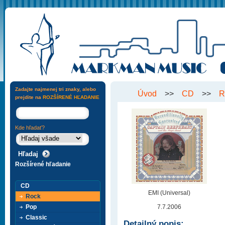
Zadajte najmenej tri znaky, alebo
Úvod
>>
CD
>>
R
prejdite na
ROZŠÍRENÉ HĽADANIE
Kde hľadať?
Rozšírené hľadanie
CD
EMI (Universal)
Rock
Pop
7.7.2006
Classic
Detailný popis: