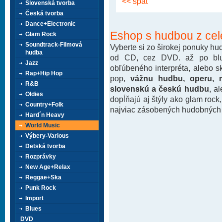
<< späť
Slovenská tvorba
Česká tvorba
Dance+Electronic
Eshop s hudbou z cel
Glam Rock
Soundtrack-Filmová
Vyberte si zo širokej ponuky h
hudba
od CD, cez DVD. až po blu-
Jazz
obľúbeného interpréta, alebo 
Rap+Hip Hop
pop,
vážnu hudbu, operu, m
R&B
slovenskú a českú hudbu
, a
Oldies
dopĺňajú aj štýly ako glam rock
Country+Folk
najviac zásobených hudobných k
Hard´n Heavy
World Music
Výbery-Various
Detská tvorba
Rozprávky
New Age+Relax
Reggae+Ska
Punk Rock
Import
Blues
DVD