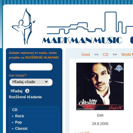
Zadajte najmenej tri znaky, alebo
Úvod
>>
CD
>>
World 
prejdite na
ROZŠÍRENÉ HĽADANIE
Kde hľadať?
Rozšírené hľadanie
CD
EMI
Rock
Pop
28.8.2006
Classic