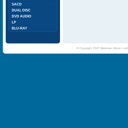
SACD
DUAL DISC
DVD AUDIO
LP
BLU-RAY
© Copyright 2007 Markman Music •
red