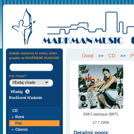
Zadajte najmenej tri znaky, alebo
Úvod
>>
CD
>>
P
prejdite na
ROZŠÍRENÉ HĽADANIE
Kde hľadať?
Rozšírené hľadanie
CD
EMI Catalogue (BRT)
Rock
17.7.2006
Pop
Classic
Detailný popis: