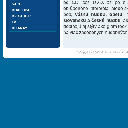
od CD, cez DVD. až po blu-
SACD
obľúbeného interpréta, alebo 
DUAL DISC
pop,
vážnu hudbu, operu, m
DVD AUDIO
slovenskú a českú hudbu
, a
LP
dopĺňajú aj štýly ako glam rock
BLU-RAY
najviac zásobených hudobných k
© Copyright 2007 Markman Music •
red