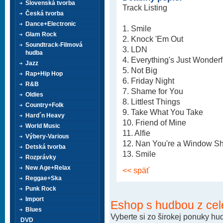
Slovenská tvorba
Track Listing
Česká tvorba
Dance+Electronic
1. Smile
Glam Rock
2. Knock 'Em Out
Soundtrack-Filmová
3. LDN
hudba
4. Everything's Just Wonderf
Jazz
5. Not Big
Rap+Hip Hop
6. Friday Night
R&B
7. Shame for You
Oldies
8. Littlest Things
Country+Folk
9. Take What You Take
Hard´n Heavy
10. Friend of Mine
World Music
11. Alfie
Výbery-Various
12. Nan You're a Window S
Detská tvorba
13. Smile
Rozprávky
New Age+Relax
<< späť
Reggae+Ska
Punk Rock
Import
Eshop s hudbou z cel
Blues
Vyberte si zo širokej ponuky h
DVD