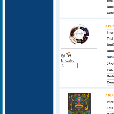
EAN
Doda
Cena
A PER
Inter
Titul
Dodá
Dátu
Nosič
Množstvo
Žáne
EAN
Doda
Cena
A PLA
Inter
Titul