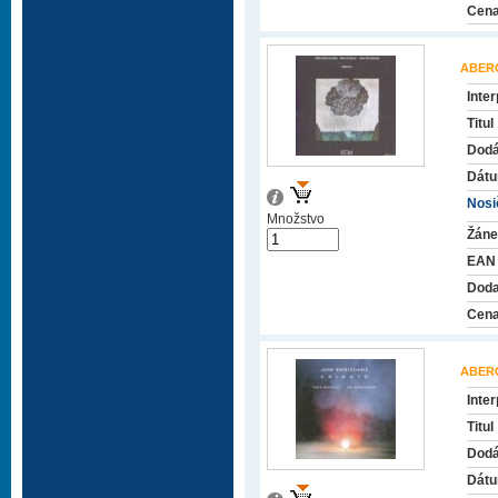
Cena
ABER
Inter
Titul
Dodá
Dátu
Nosič
Množstvo
Žáne
EAN
Doda
Cena
ABER
Inter
Titul
Dodá
Dátu