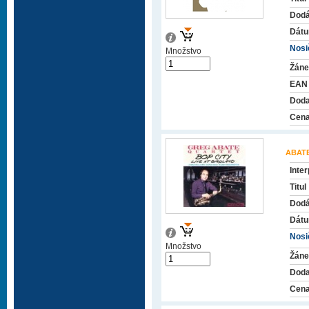
Dodá
Dátu
Nosič
Množstvo
Žáne
EAN
Doda
Cena
ABAT
Inter
Titul
Dodá
Dátu
Nosič
Množstvo
Žáne
Doda
Cena