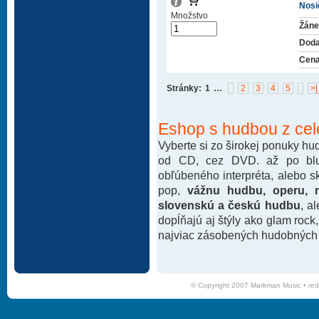
Nosič
Množstvo
Žáne
Doda
Cena
Stránky:
1
…
2
3
4
5
>|
Eshop s hudbou z cel
Vyberte si zo širokej ponuky h
od CD, cez DVD. až po blu-
obľúbeného interpréta, alebo 
pop,
vážnu hudbu, operu, m
slovenskú a českú hudbu
, a
dopĺňajú aj štýly ako glam rock
najviac zásobených hudobných k
© Copyright 2007 Markman Music •
red