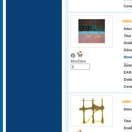
Cena
ABBA
Inter
Titul
Dodá
Dátu
Nosič
Množstvo
Žáne
EAN
Doda
Cena
ABBS
Inter
Titul
Dodá