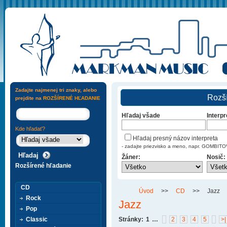
Zadajte najmenej tri znaky, alebo
Rozší
prejdite na
ROZŠÍRENÉ HĽADANIE
Hľadaj všade
Interpr
Kde hľadať?
Hľadaj presný názov interpreta
- zadajte priezvisko a meno, napr. GOMBI
Žáner:
Nosič:
Rozšírené hľadanie
CD
Úvod
>>
CD
>>
Jazz
Rock
Jazz
Pop
Classic
Stránky:
1
…
2
3
4
5
>|