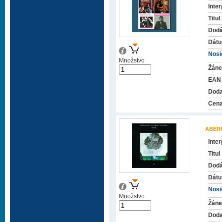
Inter
Titul
Dodá
Dátu
Nosič
Množstvo
Žáne
EAN
Doda
Cena
ABER
Inter
Titul
Dodá
Dátu
Nosič
Množstvo
Žáne
Doda