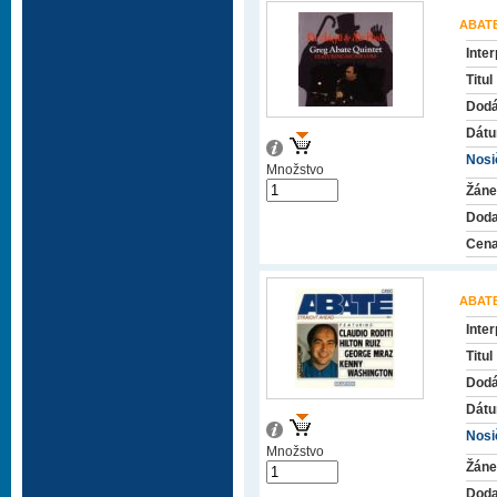
ABAT
Inter
Titul
Dodá
Dátu
Nosič
Množstvo
Žáne
Doda
Cena
ABAT
Inter
Titul
Dodá
Dátu
Nosič
Množstvo
Žáne
Doda