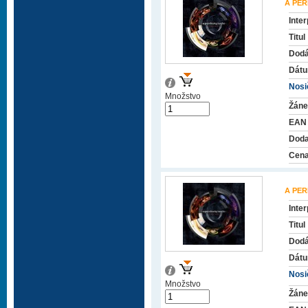
A PER
Inter
Titul
Dodá
Dátu
Nosič
Množstvo
Žáne
EAN
Doda
Cena
A PER
Inter
Titul
Dodá
Dátu
Nosič
Množstvo
Žáne