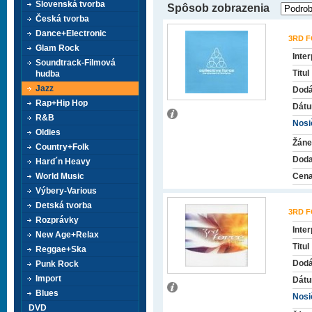
Slovenská tvorba
Spôsob zobrazenia
Česká tvorba
Dance+Electronic
3RD 
Glam Rock
Inter
Soundtrack-Filmová
Titul
hudba
Jazz
Dodá
Rap+Hip Hop
Dátu
R&B
Nosič
Oldies
Žáne
Country+Folk
Doda
Hard´n Heavy
World Music
Cena
Výbery-Various
Detská tvorba
3RD 
Rozprávky
Inter
New Age+Relax
Titul
Reggae+Ska
Dodá
Punk Rock
Import
Dátu
Blues
Nosič
DVD