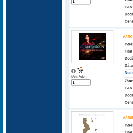
Žáne
EAN
Doda
Cena
AARO
Inter
Titul
Dodá
Dátu
Nosič
Množstvo
Žáne
EAN
Doda
Cena
AARSE
Inter
Titul