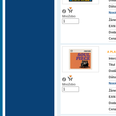
Dodá
Dátu
Nosič
Množstvo
Žáne
EAN
Doda
Cena
A PLA
Inter
Titul
Dodá
Dátu
Nosič
Množstvo
Žáne
EAN
Doda
Cena