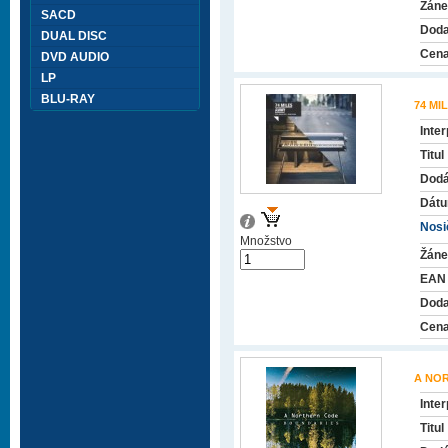
Žáne
SACD
Doda
DUAL DISC
Cena
DVD AUDIO
LP
BLU-RAY
74 MI
Inter
Titul
Dodá
Dátu
Nosič
Množstvo
Žáne
EAN
Doda
Cena
A NO
Inter
Titul