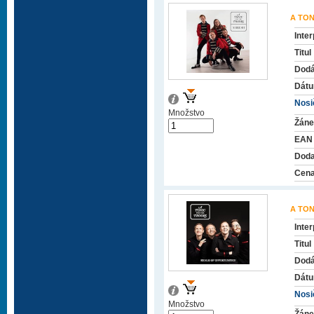
A TON
Inter
Titul
Dodá
Dátu
Nosič
Množstvo
Žáne
EAN
Doda
Cena
A TON
Inter
Titul
Dodá
Dátu
Nosič
Množstvo