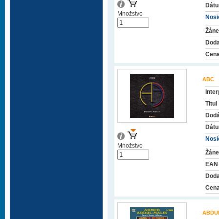
Dátu
Množstvo
Nosič
Žáne
Doda
Cena
ABC
Inter
Titul
Dodá
Dátu
Nosič
Množstvo
Žáne
EAN
Doda
Cena
ABDU