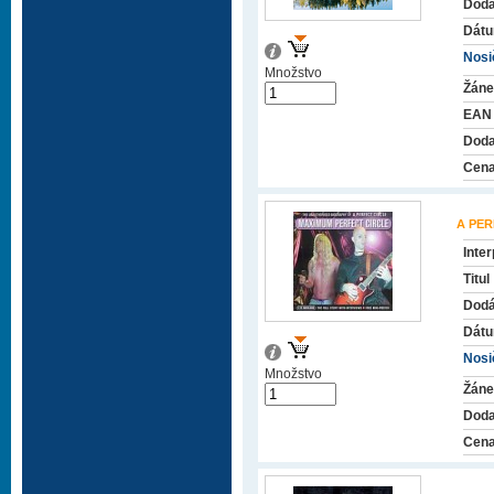
Dodá
Dátu
Nosič
Množstvo
Žáne
EAN
Doda
Cena
A PER
Inter
Titul
Dodá
Dátu
Nosič
Množstvo
Žáne
Doda
Cena