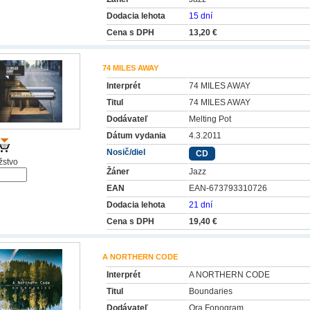
Dodacia lehota
15 dní
Cena s DPH
13,20 €
74 MILES AWAY
Interprét
74 MILES AWAY
Titul
74 MILES AWAY
Dodávateľ
Melting Pot
Dátum vydania
4.3.2011
Nosič/diel
CD
stvo
Žáner
Jazz
EAN
EAN-673793310726
Dodacia lehota
21 dní
Cena s DPH
19,40 €
A NORTHERN CODE
Interprét
A NORTHERN CODE
Titul
Boundaries
Dodávateľ
Ora Fonogram