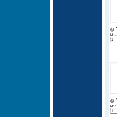
Množ
Množ