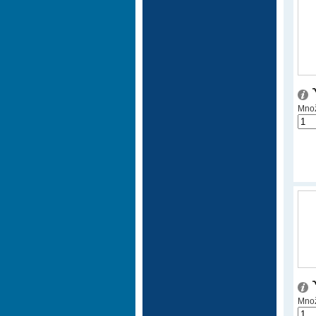
Množ
Množ