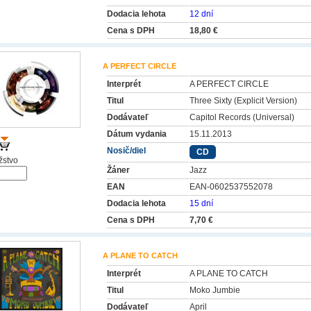
Dodacia lehota
12 dní
Cena s DPH
18,80 €
A PERFECT CIRCLE
Interprét
A PERFECT CIRCLE
Titul
Three Sixty (Explicit Version)
Dodávateľ
Capitol Records (Universal)
Dátum vydania
15.11.2013
Nosič/diel
CD
stvo
Žáner
Jazz
EAN
EAN-0602537552078
Dodacia lehota
15 dní
Cena s DPH
7,70 €
A PLANE TO CATCH
Interprét
A PLANE TO CATCH
Titul
Moko Jumbie
Dodávateľ
April