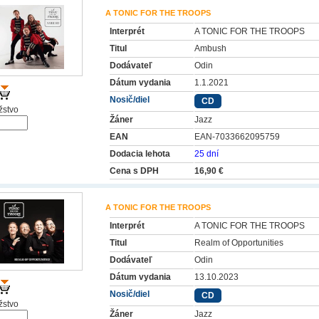
A TONIC FOR THE TROOPS
Interprét
A TONIC FOR THE TROOPS
Titul
Ambush
Dodávateľ
Odin
Dátum vydania
1.1.2021
Nosič/diel
CD
stvo
Žáner
Jazz
EAN
EAN-7033662095759
Dodacia lehota
25 dní
Cena s DPH
16,90 €
A TONIC FOR THE TROOPS
Interprét
A TONIC FOR THE TROOPS
Titul
Realm of Opportunities
Dodávateľ
Odin
Dátum vydania
13.10.2023
Nosič/diel
CD
stvo
Žáner
Jazz