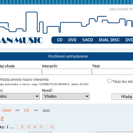
OBCHODNÉ P
CD
DVD
SACD
DUAL DISC
DVD
Rozšírené vyhľadávanie
aj všade
Interprét:
Titul:
ľadaj presný názov interpreta
Tituly iba sk
ajte priezvisko a meno, napr. GOMBITOVA MARIKA, alebo AC/DC
r:
Nosič:
Úvod
>>
CD
>>
Jazz
zz
ky:
1
…
2
3
4
5
>|