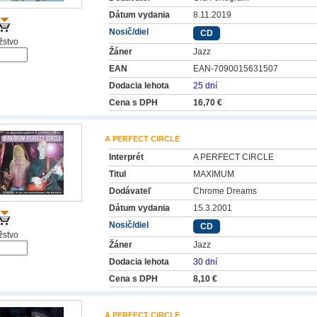
Dátum vydania
8.11.2019
Nosič/diel
CD
stvo
Žáner
Jazz
EAN
EAN-7090015631507
Dodacia lehota
25 dní
Cena s DPH
16,70 €
A PERFECT CIRCLE
Interprét
A PERFECT CIRCLE
Titul
MAXIMUM
Dodávateľ
Chrome Dreams
Dátum vydania
15.3.2001
Nosič/diel
CD
stvo
Žáner
Jazz
Dodacia lehota
30 dní
Cena s DPH
8,10 €
A PERFECT CIRCLE