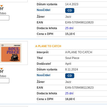
Dátum vydania
14.4.2023
Nosič/diel
CD
stvo
Žáner
Jazz
EAN
EAN-5709498110820
Dodacia lehota
25 dní
Cena s DPH
15,10 €
A PLANE TO CATCH
Interprét
A PLANE TO CATCH
Titul
Soul Piece
Dodávateľ
April
Dátum vydania
8.11.2024
Nosič/diel
CD
stvo
Žáner
Jazz
EAN
EAN-5709498113623
Dodacia lehota
25 dní
Cena s DPH
16,60 €