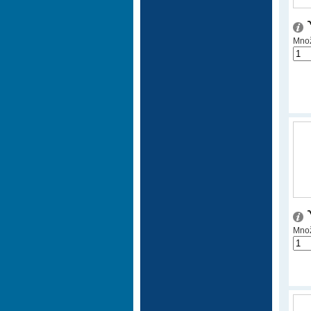
Množ
Množ