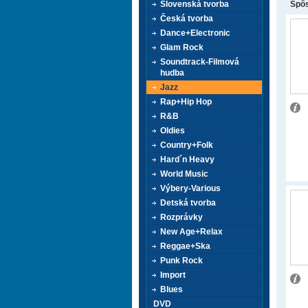
Slovenská tvorba
Spôs
Česká tvorba
Dance+Electronic
Glam Rock
Soundtrack-Filmová
hudba
Jazz
Rap+Hip Hop
R&B
Oldies
Country+Folk
Hard´n Heavy
World Music
Výbery-Various
Detská tvorba
Rozprávky
New Age+Relax
Reggae+Ska
Punk Rock
Import
Blues
DVD