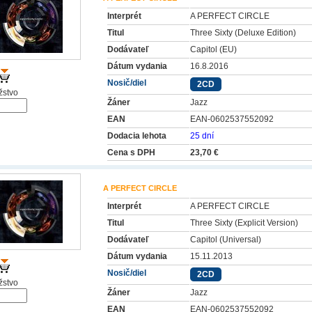
Interprét
A PERFECT CIRCLE
Titul
Three Sixty (Deluxe Edition)
Dodávateľ
Capitol (EU)
Dátum vydania
16.8.2016
Nosič/diel
2CD
stvo
Žáner
Jazz
EAN
EAN-0602537552092
Dodacia lehota
25 dní
Cena s DPH
23,70 €
A PERFECT CIRCLE
Interprét
A PERFECT CIRCLE
Titul
Three Sixty (Explicit Version)
Dodávateľ
Capitol (Universal)
Dátum vydania
15.11.2013
Nosič/diel
2CD
stvo
Žáner
Jazz
EAN
EAN-0602537552092