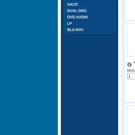
SACD
DUAL DISC
DVD AUDIO
LP
BLU-RAY
Množ