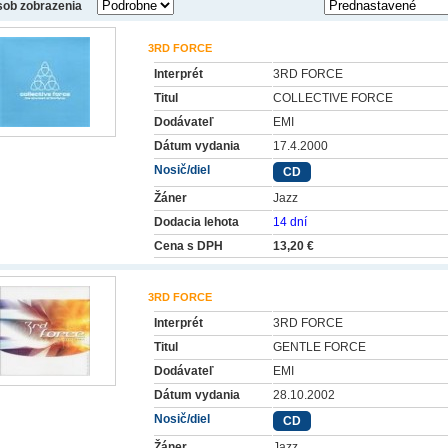
ob zobrazenia
3RD FORCE
Interprét
3RD FORCE
Titul
COLLECTIVE FORCE
Dodávateľ
EMI
Dátum vydania
17.4.2000
Nosič/diel
CD
Žáner
Jazz
Dodacia lehota
14 dní
Cena s DPH
13,20 €
3RD FORCE
Interprét
3RD FORCE
Titul
GENTLE FORCE
Dodávateľ
EMI
Dátum vydania
28.10.2002
Nosič/diel
CD
Žáner
Jazz