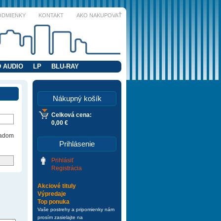
ODMIENKY
KONTAKT
AKO NAKUPOVAŤ
 AUDIO
LP
BLU-RAY
Nákupný košík
Celková cena:
0,00 €
ladom
Prihlásenie
Prihlásiť
Registrácia
Akciové tituly
Výpredaje
Top ponuka
Vaše postrehy a pripomienky nám
prosím zasielajte na