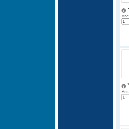
Množ
Množ