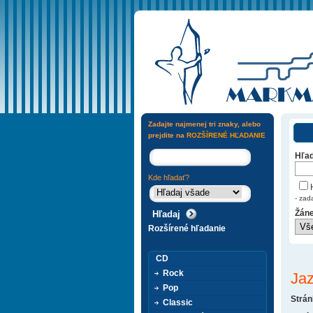
Zadajte najmenej tri znaky, alebo
prejdite na
ROZŠÍRENÉ HĽADANIE
Hľad
Kde hľadať?
H
- zad
Žáne
Rozšírené hľadanie
CD
Rock
Ja
Pop
Strán
Classic