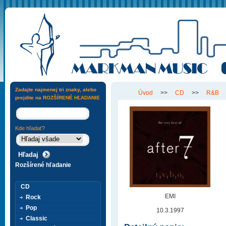
Zadajte najmenej tri znaky, alebo
Úvod
>>
CD
>>
R&B
prejdite na
ROZŠÍRENÉ HĽADANIE
Kde hľadať?
Rozšírené hľadanie
CD
EMI
Rock
Pop
10.3.1997
Classic