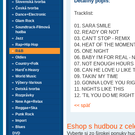
Detailný popis:
Slovenská tvorba
Česká tvorba
Tracklist:
Dance+Electronic
Glam Rock
01. SARA SMILE
Soundtrack-Filmová
02. READY OR NOT
hudba
03. CAN'T STOP - REMIX
Jazz
04. HEAT OF THE MOMEN
Rap+Hip Hop
05. ONE NIGHT
R&B
06. BABY I'M FOR REAL -
Oldies
07. NOT ENOUGH HOURS 
Country+Folk
08. CAN HE LOVE U LIKE 
Hard´n Heavy
09. TAKIN' MY TIME
World Music
10. GONNA LOVE YOU RIG
Výbery-Various
11. NIGHTS LIKE THIS
Detská tvorba
12. 'TIL YOU DO ME RIGHT
Rozprávky
New Age+Relax
<< späť
Reggae+Ska
Punk Rock
Import
Eshop s hudbou z cel
Blues
Vyberte si zo širokej ponuky h
DVD