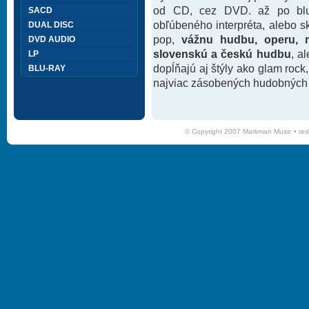
od CD, cez DVD. až po blu-
SACD
obľúbeného interpréta, alebo 
DUAL DISC
pop,
vážnu hudbu, operu, m
DVD AUDIO
slovenskú a českú hudbu
, a
LP
dopĺňajú aj štýly ako glam rock
BLU-RAY
najviac zásobených hudobných k
© Copyright 2007 Markman Music •
red