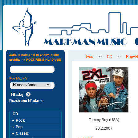
Zadajte najmenej tri znaky, alebo
Úvod
>>
CD
>>
Rap+H
prejdite na
ROZŠÍRENÉ HĽADANIE
Kde hľadať?
Rozšírené hľadanie
CD
Tommy Boy (USA)
Rock
Pop
20.2.2007
Classic