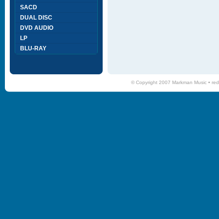
SACD
DUAL DISC
DVD AUDIO
LP
BLU-RAY
© Copyright 2007 Markman Music •
red