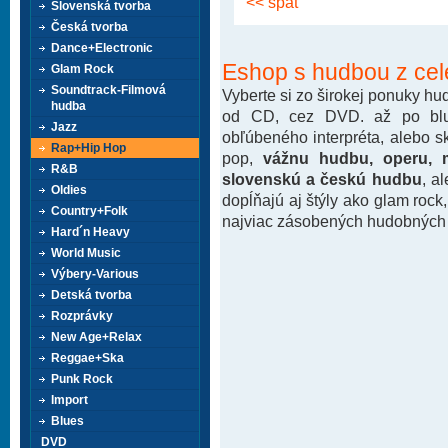
<< späť
Slovenská tvorba
Česká tvorba
Dance+Electronic
Eshop s hudbou z cel
Glam Rock
Soundtrack-Filmová
Vyberte si zo širokej ponuky h
hudba
od CD, cez DVD. až po blu-
Jazz
obľúbeného interpréta, alebo 
Rap+Hip Hop
pop,
vážnu hudbu, operu, m
R&B
slovenskú a českú hudbu
, a
Oldies
dopĺňajú aj štýly ako glam rock
Country+Folk
najviac zásobených hudobných k
Hard´n Heavy
World Music
Výbery-Various
Detská tvorba
Rozprávky
New Age+Relax
Reggae+Ska
Punk Rock
Import
Blues
DVD