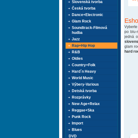
<< 
Slovenská tvorba
Česká tvorba
Dance+Electronic
Esho
Glam Rock
Vyberte
Soundtrack-Filmová
po blu-
hudba
jedná 
Jazz
sloven
Rap+Hip Hop
glam ro
hard ro
R&B
Oldies
Country+Folk
Hard´n Heavy
World Music
Výbery-Various
Detská tvorba
Rozprávky
New Age+Relax
Reggae+Ska
Punk Rock
Import
Blues
DVD