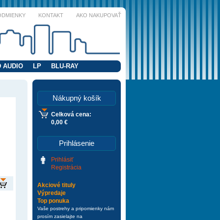
ODMIENKY
KONTAKT
AKO NAKUPOVAŤ
 AUDIO
LP
BLU-RAY
Nákupný košík
Celková cena:
0,00 €
Prihlásenie
Prihlásiť
Registrácia
Akciové tituly
Výpredaje
Top ponuka
Vaše postrehy a pripomienky nám
prosím zasielajte na