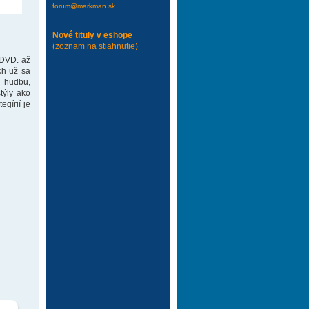
forum@markman.sk
Nové tituly v eshope
(zoznam na stiahnutie)
 DVD. až
ch už sa
 hudbu,
týly ako
gírií je