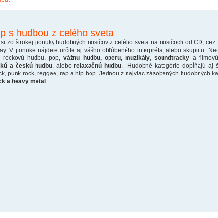
späť
p s hudbou z celého sveta
 si zo širokej ponuky hudobných nosičov z celého sveta na nosičoch od CD, cez
ray. V ponuke nájdete určite aj vášho obľúbeného interpréta, alebo skupinu. Ne
o rockovú hudbu, pop,
vážnu hudbu, operu, muzikály
,
soundtracky
a filmovú
skú a českú hudbu
, alebo
relaxačnú hudbu
. Hudobné kategórie dopĺňajú aj š
ck, punk rock, reggae, rap a hip hop. Jednou z najviac zásobených hudobných kate
ck a heavy metal
.