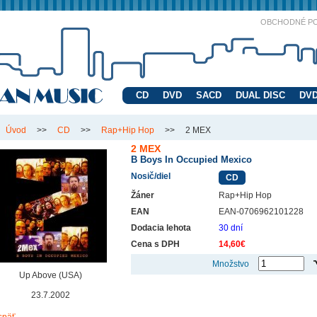
OBCHODNÉ P
CD
DVD
SACD
DUAL DISC
DVD
Úvod
>>
CD
>>
Rap+Hip Hop
>>
2 MEX
2 MEX
B Boys In Occupied Mexico
Nosič/diel
CD
Žáner
Rap+Hip Hop
EAN
EAN-0706962101228
Dodacia lehota
30 dní
Cena s DPH
14,60€
Množstvo
Up Above (USA)
23.7.2002