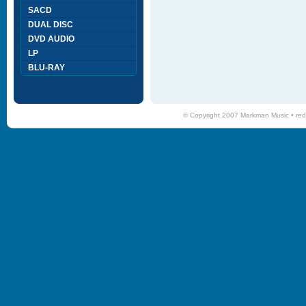
SACD
DUAL DISC
DVD AUDIO
LP
BLU-RAY
© Copyright 2007 Markman Music •
red