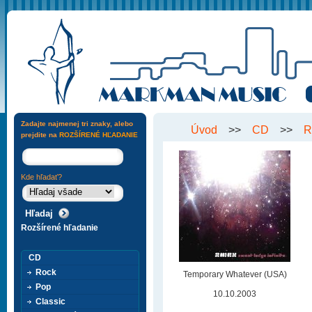
Zadajte najmenej tri znaky, alebo
Úvod
>>
CD
>>
R
prejdite na
ROZŠÍRENÉ HĽADANIE
Kde hľadať?
Rozšírené hľadanie
CD
Rock
Temporary Whatever (USA)
Pop
10.10.2003
Classic