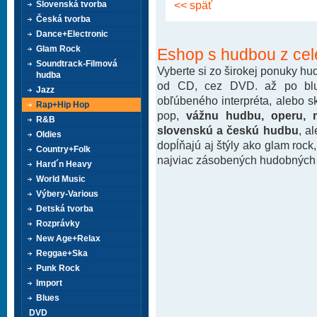
<< späť
Slovenská tvorba
Česká tvorba
Dance+Electronic
Glam Rock
Eshop s hudbou z cel
Soundtrack-Filmová
Vyberte si zo širokej ponuky h
hudba
od CD, cez DVD. až po blu-
Jazz
obľúbeného interpréta, alebo 
Rap+Hip Hop
pop,
vážnu hudbu, operu, m
R&B
slovenskú a českú hudbu
, a
Oldies
dopĺňajú aj štýly ako glam rock
Country+Folk
najviac zásobených hudobných k
Hard´n Heavy
World Music
Výbery-Various
Detská tvorba
Rozprávky
New Age+Relax
Reggae+Ska
Punk Rock
Import
Blues
DVD