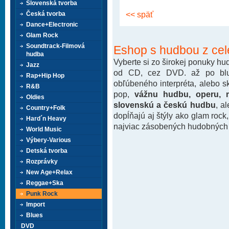
Slovenská tvorba
<< späť
Česká tvorba
Dance+Electronic
Glam Rock
Soundtrack-Filmová
Eshop s hudbou z cel
hudba
Vyberte si zo širokej ponuky h
Jazz
od CD, cez DVD. až po blu-
Rap+Hip Hop
obľúbeného interpréta, alebo 
R&B
pop,
vážnu hudbu, operu, m
Oldies
slovenskú a českú hudbu
, a
Country+Folk
dopĺňajú aj štýly ako glam rock
Hard´n Heavy
najviac zásobených hudobných k
World Music
Výbery-Various
Detská tvorba
Rozprávky
New Age+Relax
Reggae+Ska
Punk Rock
Import
Blues
DVD