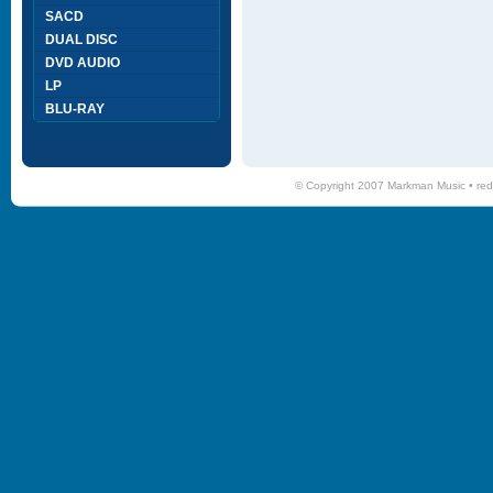
SACD
DUAL DISC
DVD AUDIO
LP
BLU-RAY
© Copyright 2007 Markman Music •
red