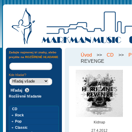
Zadajte najmenej tri znaky, alebo
Úvod
>>
CD
>>
P
prejdite na
ROZŠÍRENÉ HĽADANIE
REVENGE
Kde hľadať?
Rozšírené hľadanie
CD
Rock
Pop
Kidnap
Classic
27.4.2012