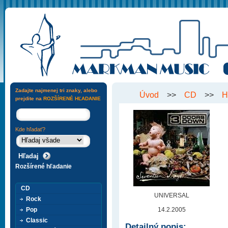
Zadajte najmenej tri znaky, alebo
Úvod
>>
CD
>>
H
prejdite na
ROZŠÍRENÉ HĽADANIE
Kde hľadať?
Rozšírené hľadanie
CD
UNIVERSAL
Rock
Pop
14.2.2005
Classic
Detailný popis: