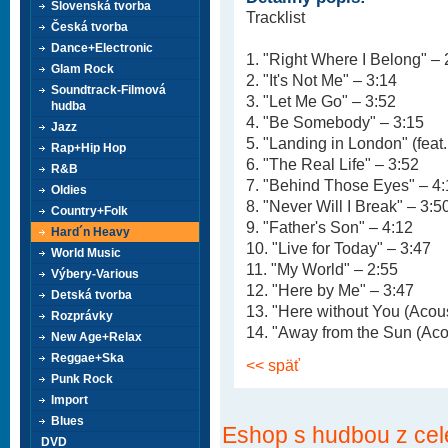
Slovenská tvorba
Tracklist
Česká tvorba
Dance+Electronic
1. "Right Where I Belong" – 
Glam Rock
2. "It's Not Me" – 3:14
Soundtrack-Filmová
3. "Let Me Go" – 3:52
hudba
4. "Be Somebody" – 3:15
Jazz
5. "Landing in London" (feat
Rap+Hip Hop
6. "The Real Life" – 3:52
R&B
7. "Behind Those Eyes" – 4
Oldies
8. "Never Will I Break" – 3:5
Country+Folk
9. "Father's Son" – 4:12
Hard´n Heavy
10. "Live for Today" – 3:47
World Music
11. "My World" – 2:55
Výbery-Various
12. "Here by Me" – 3:47
Detská tvorba
13. "Here without You (Acous
Rozprávky
14. "Away from the Sun (Acou
New Age+Relax
Reggae+Ska
<< späť
Punk Rock
Import
Blues
Eshop s hudbou z cel
DVD