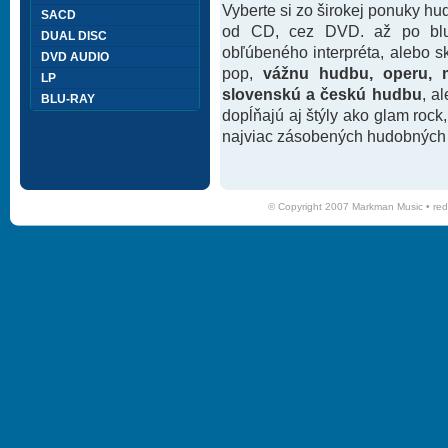
Vyberte si zo širokej ponuky h
SACD
od CD, cez DVD. až po blu-
DUAL DISC
obľúbeného interpréta, alebo 
DVD AUDIO
pop,
vážnu hudbu, operu, m
LP
slovenskú a českú hudbu
, a
BLU-RAY
dopĺňajú aj štýly ako glam rock
najviac zásobených hudobných k
© Copyright 2007 Markman Music •
red