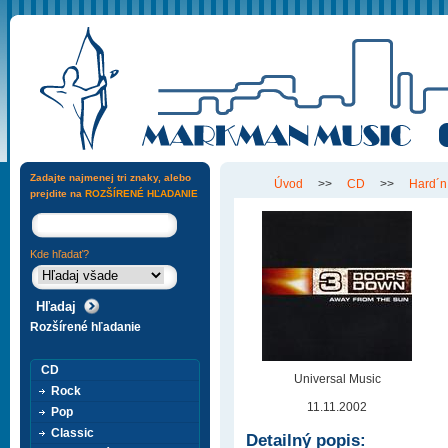
Zadajte najmenej tri znaky, alebo
Úvod
>>
CD
>>
Hard´n
prejdite na
ROZŠÍRENÉ HĽADANIE
Kde hľadať?
Rozšírené hľadanie
CD
Universal Music
Rock
11.11.2002
Pop
Classic
Detailný popis: