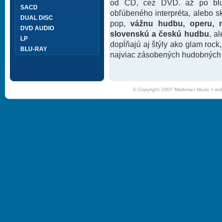
od CD, cez DVD. až po blu-
SACD
obľúbeného interpréta, alebo 
DUAL DISC
pop,
vážnu hudbu, operu, m
DVD AUDIO
slovenskú a českú hudbu
, a
LP
dopĺňajú aj štýly ako glam rock
BLU-RAY
najviac zásobených hudobných k
© Copyright 2007 Markman Music •
red