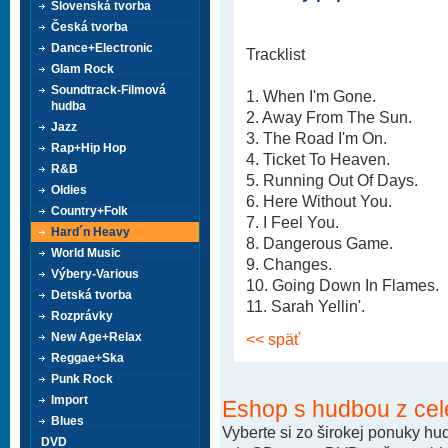
Slovenská tvorba
Česká tvorba
Dance+Electronic
Tracklist
Glam Rock
Soundtrack-Filmová
1. When I'm Gone.
hudba
2. Away From The Sun.
Jazz
3. The Road I'm On.
Rap+Hip Hop
4. Ticket To Heaven.
R&B
5. Running Out Of Days.
Oldies
6. Here Without You.
Country+Folk
7. I Feel You.
Hard´n Heavy
8. Dangerous Game.
World Music
9. Changes.
Výbery-Various
10. Going Down In Flames.
Detská tvorba
11. Sarah Yellin'.
Rozprávky
New Age+Relax
<< späť
Reggae+Ska
Punk Rock
Import
Eshop s hudbou z cel
Blues
Vyberte si zo širokej ponuky h
DVD