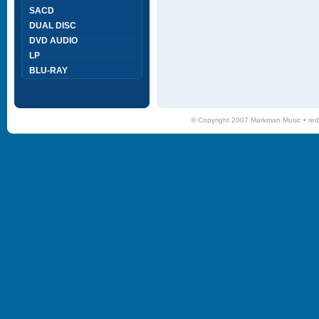
SACD
DUAL DISC
DVD AUDIO
LP
BLU-RAY
© Copyright 2007 Markman Music •
red