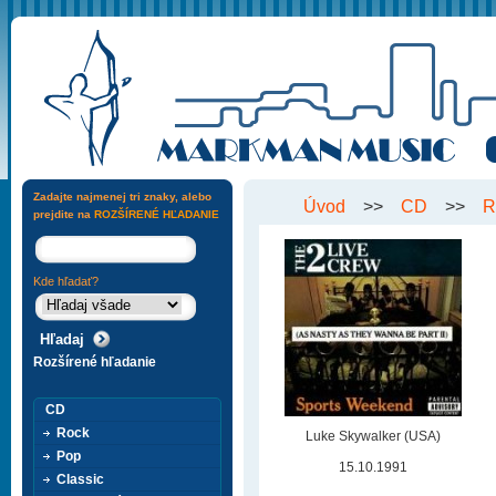
Zadajte najmenej tri znaky, alebo
Úvod
>>
CD
>>
R
prejdite na
ROZŠÍRENÉ HĽADANIE
Kde hľadať?
Rozšírené hľadanie
CD
Rock
Luke Skywalker (USA)
Pop
15.10.1991
Classic