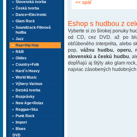
<< späť
Slovenská tvorba
Česká tvorba
Dance+Electronic
Glam Rock
Eshop s hudbou z cel
Soundtrack-Filmová
Vyberte si zo širokej ponuky h
hudba
od CD, cez DVD. až po blu-
Jazz
obľúbeného interpréta, alebo 
Rap+Hip Hop
pop,
vážnu hudbu, operu, m
R&B
slovenskú a českú hudbu
, a
Oldies
dopĺňajú aj štýly ako glam rock
Country+Folk
najviac zásobených hudobných k
Hard´n Heavy
World Music
Výbery-Various
Detská tvorba
Rozprávky
New Age+Relax
Reggae+Ska
Punk Rock
Import
Blues
DVD