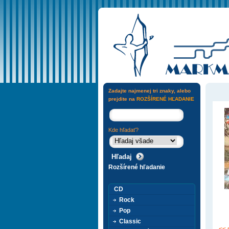
Zadajte najmenej tri znaky, alebo
prejdite na
ROZŠÍRENÉ HĽADANIE
Kde hľadať?
Rozšírené hľadanie
CD
Rock
Pop
Classic