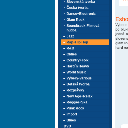
<< 
Slovenská tvorba
Česká tvorba
Dance+Electronic
Esho
Glam Rock
Vyberte
Soundtrack-Filmová
po blu-
hudba
jedná 
Jazz
sloven
Rap+Hip Hop
glam ro
hard ro
R&B
Oldies
Country+Folk
Hard´n Heavy
World Music
Výbery-Various
Detská tvorba
Rozprávky
New Age+Relax
Reggae+Ska
Punk Rock
Import
Blues
DVD