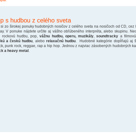
späť
p s hudbou z celého sveta
 si zo širokej ponuky hudobných nosičov z celého sveta na nosičoch od CD, cez
ray. V ponuke nájdete určite aj vášho obľúbeného interpréta, alebo skupinu. Ne
o rockovú hudbu, pop,
vážnu hudbu, operu, muzikály
,
soundtracky
a filmovú
skú a českú hudbu
, alebo
relaxačnú hudbu
. Hudobné kategórie dopĺňajú aj š
ck, punk rock, reggae, rap a hip hop. Jednou z najviac zásobených hudobných kate
ck a heavy metal
.