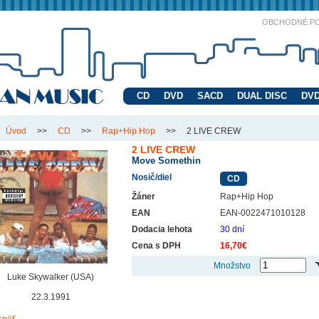
OBCHODNÉ P
CD
DVD
SACD
DUAL DISC
DVD
Úvod
>>
CD
>>
Rap+Hip Hop
>>
2 LIVE CREW
2 LIVE CREW
Move Somethin
Nosič/diel
CD
Žáner
Rap+Hip Hop
EAN
EAN-0022471010128
Dodacia lehota
30 dní
Cena s DPH
16,70€
Množstvo
Luke Skywalker (USA)
22.3.1991