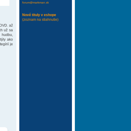
forum@markman.sk
Nové tituly v eshope
(zoznam na stiahnutie)
 DVD. až
ch už sa
 hudbu,
týly ako
gírií je