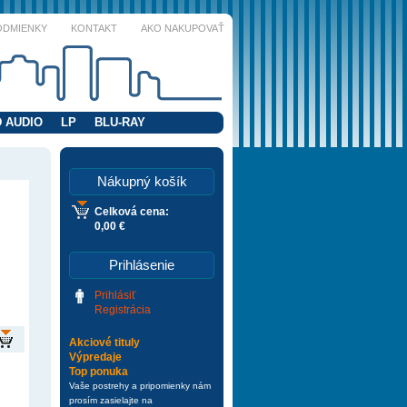
ODMIENKY
KONTAKT
AKO NAKUPOVAŤ
 AUDIO
LP
BLU-RAY
Nákupný košík
Celková cena:
0,00 €
Prihlásenie
Prihlásiť
Registrácia
Akciové tituly
Výpredaje
Top ponuka
Vaše postrehy a pripomienky nám
prosím zasielajte na