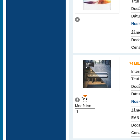
Titul
Dodá
Dátu
Nosič
Žáne
Doda
Cena
74 MI
Inter
Titul
Dodá
Dátu
Nosič
Množstvo
Žáne
EAN
Doda
Cena