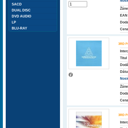
Nosič
SACD
Žáne
DUAL DISC
EAN
DVD AUDIO
LP
Doda
BLU-RAY
Cena
3RD 
Inter
Titul
Dodá
Dátu
Nosič
Žáne
Doda
Cena
3RD 
Inter