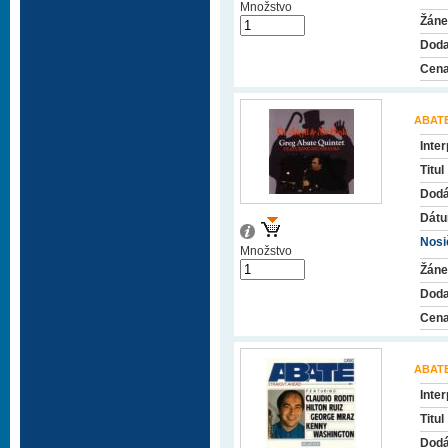
Množstvo
Žáne
Doda
Cena
ABAT
Inter
Titul
Dodá
Dátu
Nosič
Množstvo
Žáne
Doda
Cena
ABAT
Inter
Titul
Dodá