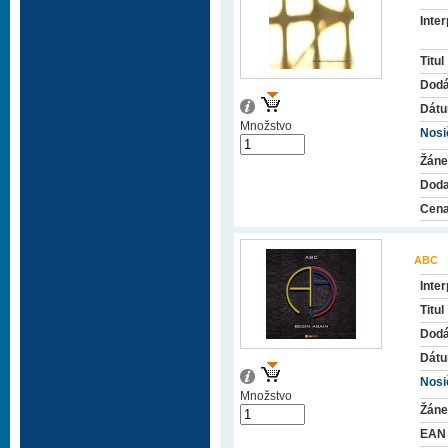
Inter
Titul
Dodá
Dátu
Množstvo
Nosič
Žáne
Doda
Cena
ABC
Inter
Titul
Dodá
Dátu
Nosič
Množstvo
Žáne
EAN