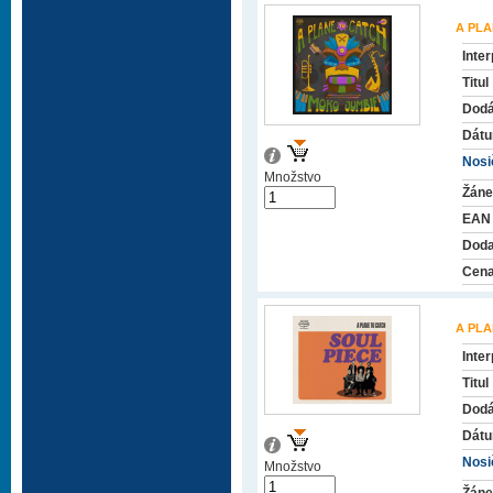
A PLA
Inter
Titul
Dodá
Dátu
Nosič
Množstvo
Žáne
EAN
Doda
Cena
A PLA
Inter
Titul
Dodá
Dátu
Nosič
Množstvo