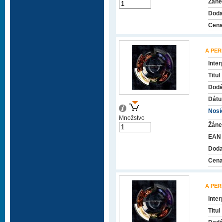
Žáne
Doda
Cena
A PER
Inter
Titul
Dodá
Dátu
Nosič
Množstvo
Žáne
EAN
Doda
Cena
A PER
Inter
Titul