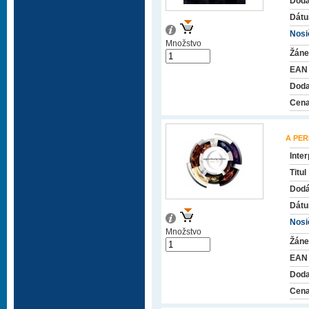
Dodá
Dátu
Nosič
Množstvo
Žáne
EAN
Doda
Cena
A PER
Inter
Titul
Dodá
Dátu
Nosič
Množstvo
Žáne
EAN
Doda
Cena