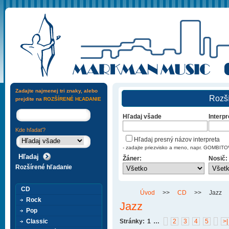
Zadajte najmenej tri znaky, alebo
Rozší
prejdite na
ROZŠÍRENÉ HĽADANIE
Hľadaj všade
Interpr
Kde hľadať?
Hľadaj presný názov interpreta
- zadajte priezvisko a meno, napr. GOMBI
Žáner:
Nosič:
Rozšírené hľadanie
CD
Úvod
>>
CD
>>
Jazz
Rock
Jazz
Pop
Classic
Stránky:
1
…
2
3
4
5
>|