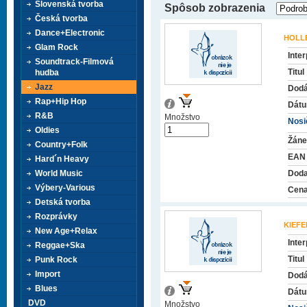
Slovenská tvorba
Spôsob zobrazenia
Česká tvorba
Dance+Electronic
HOLL
Glam Rock
Inter
Soundtrack-Filmová
Titul
hudba
Jazz
Dodá
Rap+Hip Hop
Dátu
R&B
Množstvo
Nosič
Oldies
Žáne
Country+Folk
EAN
Hard´n Heavy
World Music
Doda
Výbery-Various
Cena
Detská tvorba
Rozprávky
KIEFE
New Age+Relax
Inter
Reggae+Ska
Titul
Punk Rock
Import
Dodá
Blues
Dátu
DVD
Množstvo