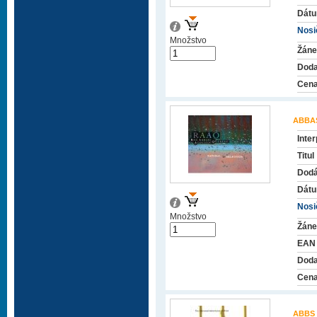
Dátu
Nosič
Množstvo
Žáne
Doda
Cena
ABBA
Inter
Titul
Dodá
Dátu
Nosič
Množstvo
Žáne
EAN
Doda
Cena
ABBS