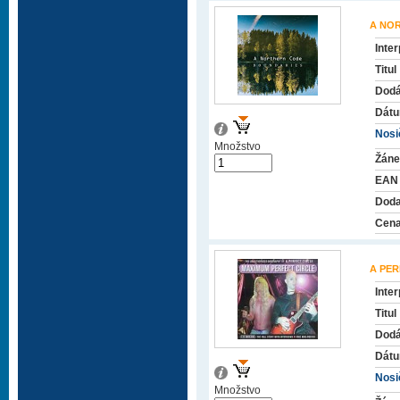
A NO
Inter
Titul
Dodá
Dátu
Nosič
Množstvo
Žáne
EAN
Doda
Cena
A PER
Inter
Titul
Dodá
Dátu
Nosič
Množstvo