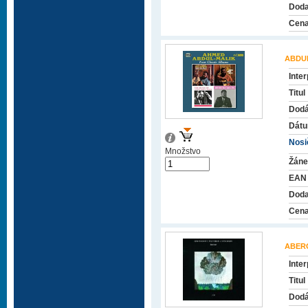
Doda
Cena
ABDU
Inter
Titul
Dodá
Dátu
Nosič
Množstvo
Žáne
EAN
Doda
Cena
ABER
Inter
Titul
Dodá