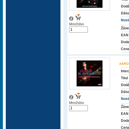
Dodá
Dátu
Nosič
Množstvo
Žáne
EAN
Doda
Cena
AARO
Inter
Titul
Dodá
Dátu
Nosič
Množstvo
Žáne
EAN
Doda
Cena