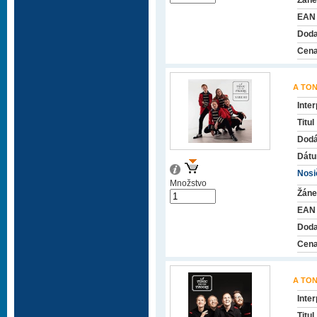
Žáne
EAN
Doda
Cena
A TON
Inter
Titul
Dodá
Dátu
Nosič
Množstvo
Žáne
EAN
Doda
Cena
A TON
Inter
Titul