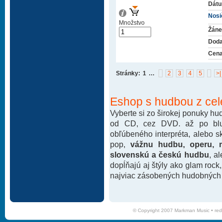
Dátu
Nosič
Množstvo
Žáne
Doda
Cena
Stránky:
1
…
2
3
4
5
>|
Eshop s hudbou z cel
Vyberte si zo širokej ponuky h
od CD, cez DVD. až po blu-
obľúbeného interpréta, alebo 
pop,
vážnu hudbu, operu, m
slovenskú a českú hudbu
, a
dopĺňajú aj štýly ako glam rock
najviac zásobených hudobných k
© Copyright 2007 Markman Music •
red