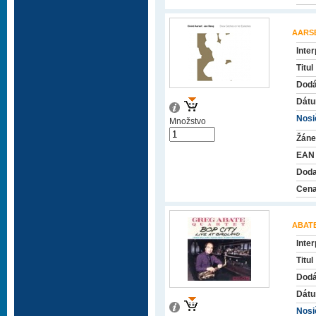
AARSE
Inter
Titul
Dodá
Dátu
Nosič
Množstvo
Žáne
EAN
Doda
Cena
ABAT
Inter
Titul
Dodá
Dátu
Nosič