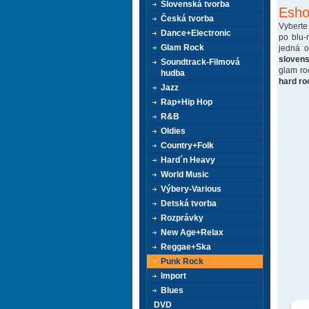
Slovenská tvorba
Esho
Česká tvorba
Vyberte
Dance+Electronic
po blu-
Glam Rock
jedná 
sloven
Soundtrack-Filmová
glam ro
hudba
hard ro
Jazz
Rap+Hip Hop
R&B
Oldies
Country+Folk
Hard´n Heavy
World Music
Výbery-Various
Detská tvorba
Rozprávky
New Age+Relax
Reggae+Ska
Punk Rock
Import
Blues
DVD