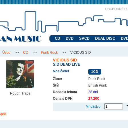
OBCHODNÉ P
CD
DVD
SACD
DUAL DISC
DVD
Úvod
>>
CD
>>
Punk Rock
>>
VICIOUS SID
VICIOUS SID
SID DEAD LIVE
Nosič/diel
1CD
Žáner
Punk Rock
Štýl
British Punk
Dodacia lehota
28 dní
Rough Trade
Cena s DPH
27,20€
Množstvo
späť