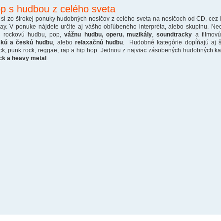
p s hudbou z celého sveta
 si zo širokej ponuky hudobných nosičov z celého sveta na nosičoch od CD, cez
ray. V ponuke nájdete určite aj vášho obľúbeného interpréta, alebo skupinu. Ne
o rockovú hudbu, pop,
vážnu hudbu, operu, muzikály
,
soundtracky
a filmovú
skú a českú hudbu
, alebo
relaxačnú hudbu
. Hudobné kategórie dopĺňajú aj š
ck, punk rock, reggae, rap a hip hop. Jednou z najviac zásobených hudobných kate
ck a heavy metal
.