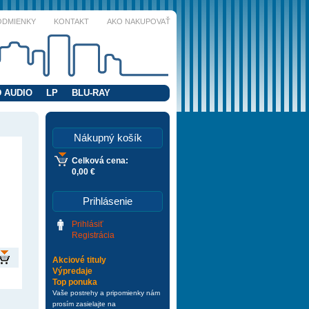
ODMIENKY
KONTAKT
AKO NAKUPOVAŤ
 AUDIO
LP
BLU-RAY
Nákupný košík
Celková cena:
0,00 €
Prihlásenie
Prihlásiť
Registrácia
Akciové tituly
Výpredaje
Top ponuka
Vaše postrehy a pripomienky nám
prosím zasielajte na