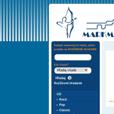
Zadajte najmenej tri znaky, alebo
prejdite na
ROZŠÍRENÉ HĽADANIE
Kde hľadať?
Rozšírené hľadanie
CD
Rock
<< 
Pop
Classic