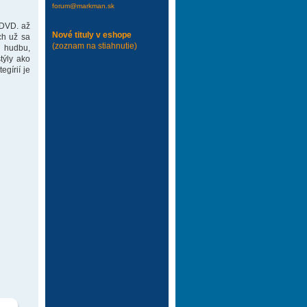
forum@markman.sk
 DVD. až
Nové tituly v eshope
ch už sa
(zoznam na stiahnutie)
 hudbu,
týly ako
gírií je