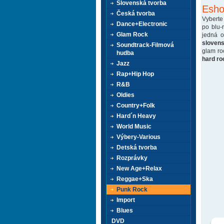
Slovenská tvorba
Esho
Česká tvorba
Vyberte
Dance+Electronic
po blu-
Glam Rock
jedná 
sloven
Soundtrack-Filmová
glam ro
hudba
hard ro
Jazz
Rap+Hip Hop
R&B
Oldies
Country+Folk
Hard´n Heavy
World Music
Výbery-Various
Detská tvorba
Rozprávky
New Age+Relax
Reggae+Ska
Punk Rock
Import
Blues
DVD