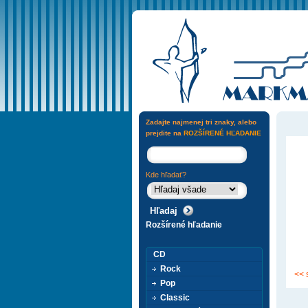
Zadajte najmenej tri znaky, alebo
prejdite na
ROZŠÍRENÉ HĽADANIE
Kde hľadať?
Rozšírené hľadanie
CD
Rock
<< 
Pop
Classic