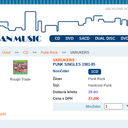
OBCHODNÉ P
CD
DVD
SACD
DUAL DISC
DVD
Úvod
>>
CD
>>
Punk Rock
>>
VARUKERS
VARUKERS
PUNK SINGLES 1981-85
Nosič/diel
1CD
Žáner
Punk Rock
Rough Trade
Štýl
Hardcore Punk
Dodacia lehota
28 dní
Cena s DPH
27,20€
Množstvo
späť