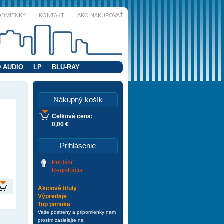
ODMIENKY
KONTAKT
AKO NAKUPOVAŤ
 AUDIO
LP
BLU-RAY
Nákupný košík
Celková cena:
0,00 €
Prihlásenie
Prihlásiť
Registrácia
Akciové tituly
Výpredaje
Top ponuka
Vaše postrehy a pripomienky nám
prosím zasielajte na