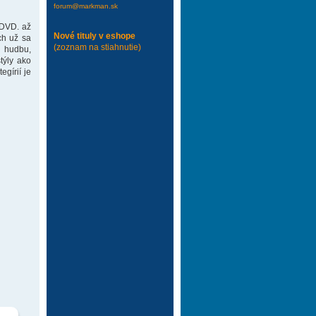
forum@markman.sk
 DVD. až
Nové tituly v eshope
ch už sa
(zoznam na stiahnutie)
 hudbu,
týly ako
gírií je