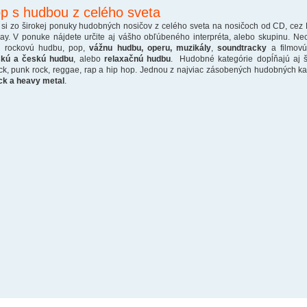
p s hudbou z celého sveta
 si zo širokej ponuky hudobných nosičov z celého sveta na nosičoch od CD, cez
ray. V ponuke nájdete určite aj vášho obľúbeného interpréta, alebo skupinu. Ne
o rockovú hudbu, pop,
vážnu hudbu, operu, muzikály
,
soundtracky
a filmovú
skú a českú hudbu
, alebo
relaxačnú hudbu
. Hudobné kategórie dopĺňajú aj š
ck, punk rock, reggae, rap a hip hop. Jednou z najviac zásobených hudobných kate
ck a heavy metal
.