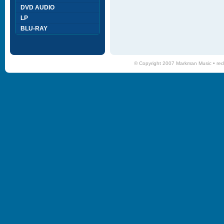
DVD AUDIO
LP
BLU-RAY
© Copyright 2007 Markman Music •
red