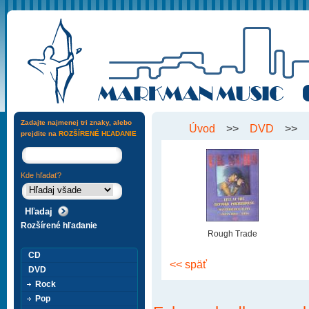
Zadajte najmenej tri znaky, alebo
Úvod
>>
DVD
>>
prejdite na
ROZŠÍRENÉ HĽADANIE
Kde hľadať?
Rozšírené hľadanie
Rough Trade
CD
<< späť
DVD
Rock
Pop