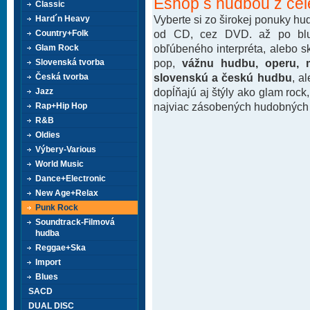
Eshop s hudbou z cel
Classic
Vyberte si zo širokej ponuky h
Hard´n Heavy
od CD, cez DVD. až po blu-
Country+Folk
obľúbeného interpréta, alebo 
Glam Rock
pop,
vážnu hudbu, operu, m
Slovenská tvorba
slovenskú a českú hudbu
, a
Česká tvorba
dopĺňajú aj štýly ako glam rock
Jazz
najviac zásobených hudobných k
Rap+Hip Hop
R&B
Oldies
Výbery-Various
World Music
Dance+Electronic
New Age+Relax
Punk Rock
Soundtrack-Filmová
hudba
Reggae+Ska
Import
Blues
SACD
DUAL DISC