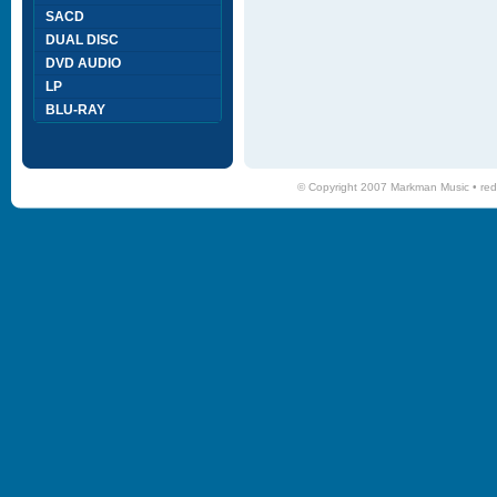
SACD
DUAL DISC
DVD AUDIO
LP
BLU-RAY
© Copyright 2007 Markman Music •
red