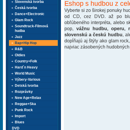
Eshop s hudbou z cel
Slovenská tvorba
Česká tvorba
Vyberte si zo širokej ponuky h
Dance+Electronic
od CD, cez DVD. až po blu-
Glam Rock
obľúbeného interpréta, alebo 
Soundtrack-Filmová
pop,
vážnu hudbu, operu, m
hudba
slovenskú a českú hudbu
, a
Jazz
dopĺňajú aj štýly ako glam rock
Rap+Hip Hop
najviac zásobených hudobných k
R&B
Oldies
Country+Folk
Hard´n Heavy
World Music
Výbery-Various
Detská tvorba
Rozprávky
New Age+Relax
Reggae+Ska
Punk Rock
Import
Blues
DVD