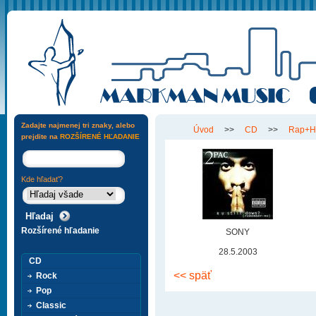
Zadajte najmenej tri znaky, alebo
Úvod
>>
CD
>>
Rap+H
prejdite na
ROZŠÍRENÉ HĽADANIE
Kde hľadať?
Rozšírené hľadanie
SONY
28.5.2003
CD
<< späť
Rock
Pop
Classic