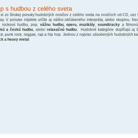
p s hudbou z celého sveta
 si zo širokej ponuky hudobných nosičov z celého sveta na nosičoch od CD, cez
ray. V ponuke nájdete určite aj vášho obľúbeného interpréta, alebo skupinu. Ne
o rockovú hudbu, pop,
vážnu hudbu, operu, muzikály
,
soundtracky
a filmovú
skú a českú hudbu
, alebo
relaxačnú hudbu
. Hudobné kategórie dopĺňajú aj š
ck, punk rock, reggae, rap a hip hop. Jednou z najviac zásobených hudobných kate
ck a heavy metal
.