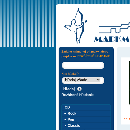
Zadajte najmenej tri znaky, alebo
prejdite na
ROZŠÍRENÉ HĽADANIE
Kde hľadať?
Rozšírené hľadanie
CD
Rock
<< 
Pop
Classic