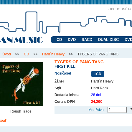
OBCHODNÉ P
CD
DVD
SACD
DUAL DISC
DVD
Úvod
>>
CD
>>
Hard´n Heavy
>>
TYGERS OF PANG TANG
TYGERS OF PANG TANG
FIRST KILL
Nosič/diel
1CD
Žáner
Hard`n Heavy
Štýl
Hard Rock
Dodacia lehota
28 dní
Cena s DPH
24,20€
Množstvo
Rough Trade
späť