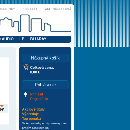
ODMIENKY
KONTAKT
AKO NAKUPOVAŤ
 AUDIO
LP
BLU-RAY
Nákupný košík
Celková cena:
0,00 €
Prihlásenie
Prihlásiť
Registrácia
Akciové tituly
Výpredaje
Top ponuka
Vaše postrehy a pripomienky nám
prosím zasielajte na