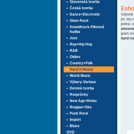
Slovenská tvorba
Esho
Česká tvorba
Vyberte
Dance+Electronic
po blu-
Glam Rock
jedná 
Soundtrack-Filmová
sloven
hudba
glam ro
Jazz
hard ro
Rap+Hip Hop
R&B
Oldies
Country+Folk
Hard´n Heavy
World Music
Výbery-Various
Detská tvorba
Rozprávky
New Age+Relax
Reggae+Ska
Punk Rock
Import
Blues
DVD