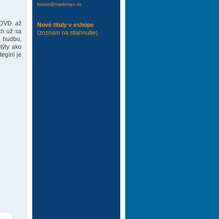
forum@markman.sk
 DVD. až
Nové tituly v eshope
ch už sa
(zoznam na stiahnutie)
 hudbu,
týly ako
gírií je