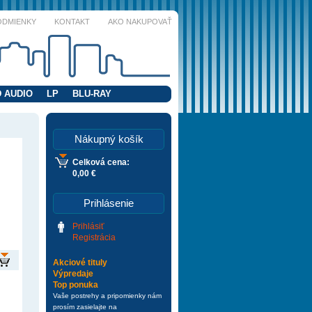
ODMIENKY
KONTAKT
AKO NAKUPOVAŤ
 AUDIO
LP
BLU-RAY
Nákupný košík
Celková cena:
0,00 €
Prihlásenie
Prihlásiť
Registrácia
Akciové tituly
Výpredaje
Top ponuka
Vaše postrehy a pripomienky nám
prosím zasielajte na