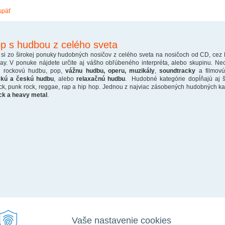
späť
p s hudbou z celého sveta
 si zo širokej ponuky hudobných nosičov z celého sveta na nosičoch od CD, cez
ray. V ponuke nájdete určite aj vášho obľúbeného interpréta, alebo skupinu. Ne
o rockovú hudbu, pop,
vážnu hudbu, operu, muzikály
,
soundtracky
a filmovú
skú a českú hudbu
, alebo
relaxačnú hudbu
. Hudobné kategórie dopĺňajú aj š
ck, punk rock, reggae, rap a hip hop. Jednou z najviac zásobených hudobných kate
ck a heavy metal
.
Vaše nastavenie cookies