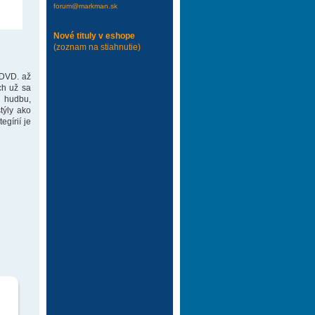
forum@markman.sk
Nové tituly v eshope
(zoznam na stiahnutie)
 DVD. až
ch už sa
 hudbu,
týly ako
gírií je