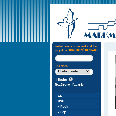
Zadajte najmenej tri znaky, alebo
prejdite na
ROZŠÍRENÉ HĽADANIE
Kde hľadať?
Rozšírené hľadanie
CD
DVD
Rock
Pop