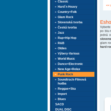
Classic
<< 
Hard´n Heavy
Country+Folk
Glam Rock
Esho
Slovenská tvorba
Vyberte
Česká tvorba
po blu-
Jazz
jedná 
Rap+Hip Hop
sloven
glam ro
R&B
hard ro
Oldies
Výbery-Various
World Music
Dance+Electronic
New Age+Relax
Punk Rock
Soundtrack-Filmová
hudba
Reggae+Ska
Import
Blues
SACD
DUAL DISC