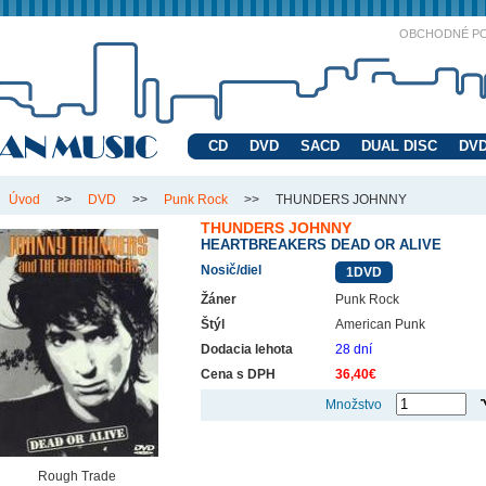
OBCHODNÉ P
CD
DVD
SACD
DUAL DISC
DVD
Úvod
>>
DVD
>>
Punk Rock
>>
THUNDERS JOHNNY
THUNDERS JOHNNY
HEARTBREAKERS DEAD OR ALIVE
Nosič/diel
1DVD
Žáner
Punk Rock
Štýl
American Punk
Dodacia lehota
28 dní
Cena s DPH
36,40€
Množstvo
Rough Trade