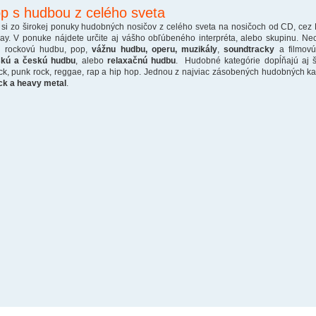
p s hudbou z celého sveta
 si zo širokej ponuky hudobných nosičov z celého sveta na nosičoch od CD, cez
ray. V ponuke nájdete určite aj vášho obľúbeného interpréta, alebo skupinu. Ne
o rockovú hudbu, pop,
vážnu hudbu, operu, muzikály
,
soundtracky
a filmovú
skú a českú hudbu
, alebo
relaxačnú hudbu
. Hudobné kategórie dopĺňajú aj š
ck, punk rock, reggae, rap a hip hop. Jednou z najviac zásobených hudobných kate
ck a heavy metal
.