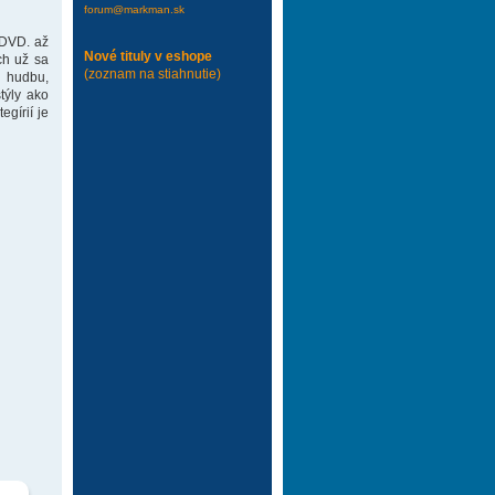
forum@markman.sk
 DVD. až
Nové tituly v eshope
ch už sa
(zoznam na stiahnutie)
 hudbu,
týly ako
gírií je