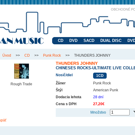
OBCHODNÉ P
CD
DVD
SACD
DUAL DISC
DVD
Úvod
>>
CD
>>
Punk Rock
>>
THUNDERS JOHNNY
THUNDERS JOHNNY
CHINESES ROCKS-ULTIMATE LIVE COLL
Nosič/diel
1CD
Žáner
Punk Rock
Rough Trade
Štýl
American Punk
Dodacia lehota
28 dní
Cena s DPH
27,20€
Množstvo
späť