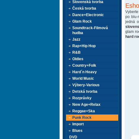
Slovenská tvorba
Esho
Česká tvorba
Vyberte
Dance+Electronic
po blu-
Glam Rock
jedná 
sloven
Soundtrack-Filmová
glam ro
hudba
hard ro
Jazz
Rap+Hip Hop
R&B
Oldies
Country+Folk
Hard´n Heavy
World Music
Výbery-Various
Detská tvorba
Rozprávky
New Age+Relax
Reggae+Ska
Punk Rock
Import
Blues
DVD