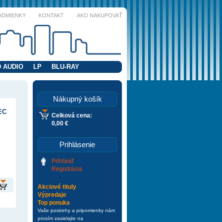
ODMIENKY
KONTAKT
AKO NAKUPOVAŤ
 AUDIO
LP
BLU-RAY
Nákupný košík
EC
Celková cena:
0,00 €
Prihlásenie
Prihlásiť
Registrácia
Akciové tituly
Výpredaje
Top ponuka
Vaše postrehy a pripomienky nám
prosím zasielajte na