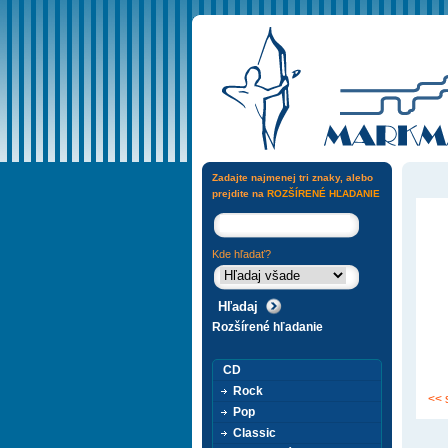
Zadajte najmenej tri znaky, alebo
prejdite na
ROZŠÍRENÉ HĽADANIE
Kde hľadať?
Rozšírené hľadanie
CD
Rock
<< 
Pop
Classic