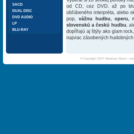
SACD
od CD, cez DVD. až po blu-
DUAL DISC
obľúbeného interpréta, alebo 
DVD AUDIO
pop,
vážnu hudbu, operu, m
LP
slovenskú a českú hudbu
, a
BLU-RAY
dopĺňajú aj štýly ako glam rock
najviac zásobených hudobných k
© Copyright 2007 Markman Music •
red