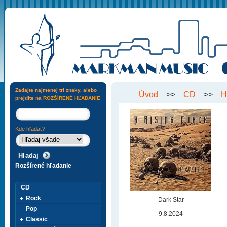
Zadajte najmenej tri znaky, alebo
Úvod
>>
CD
>>
H
prejdite na
ROZŠÍRENÉ HĽADANIE
Kde hľadať?
Rozšírené hľadanie
CD
Rock
Dark Star
Pop
9.8.2024
Classic