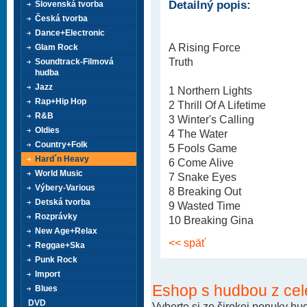
Detailný popis:
Slovenská tvorba
Česká tvorba
Dance+Electronic
A Rising Force
Glam Rock
Truth
Soundtrack-Filmová
hudba
Jazz
1 Northern Lights
Rap+Hip Hop
2 Thrill Of A Lifetime
R&B
3 Winter's Calling
Oldies
4 The Water
Country+Folk
5 Fools Game
Hard´n Heavy
6 Come Alive
World Music
7 Snake Eyes
Výbery-Various
8 Breaking Out
Detská tvorba
9 Wasted Time
Rozprávky
10 Breaking Gina
New Age+Relax
<< späť
Reggae+Ska
Punk Rock
Import
Eshop s hudbou z cel
Blues
DVD
Vyberte si zo širokej ponuky h