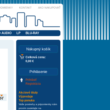
ODMIENKY
KONTAKT
AKO NAKUPOVAŤ
 AUDIO
LP
BLU-RAY
Nákupný košík
Celková cena:
0,00 €
Prihlásenie
Prihlásiť
Registrácia
Akciové tituly
Výpredaje
Top ponuka
Vaše postrehy a pripomienky nám
prosím zasielajte na