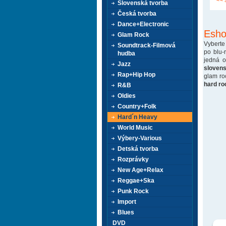
<< 
Slovenská tvorba
Česká tvorba
Dance+Electronic
Esho
Glam Rock
Vyberte
Soundtrack-Filmová
po blu-
hudba
jedná 
Jazz
sloven
Rap+Hip Hop
glam ro
hard ro
R&B
Oldies
Country+Folk
Hard´n Heavy
World Music
Výbery-Various
Detská tvorba
Rozprávky
New Age+Relax
Reggae+Ska
Punk Rock
Import
Blues
DVD