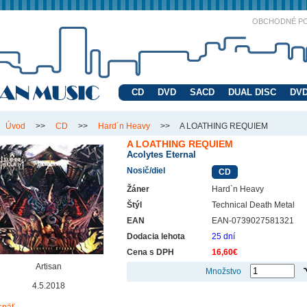
OBCHODNÉ P
CD
DVD
SACD
DUAL DISC
DVD
Úvod
>>
CD
>>
Hard´n Heavy
>>
A LOATHING REQUIEM
A LOATHING REQUIEM
Acolytes Eternal
Nosič/diel
CD
Žáner
Hard`n Heavy
Štýl
Technical Death Metal
EAN
EAN-0739027581321
Dodacia lehota
25 dní
Cena s DPH
16,60€
Artisan
Množstvo
4.5.2018