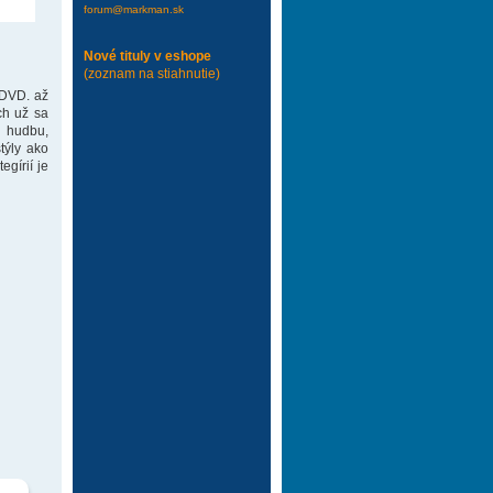
forum@markman.sk
Nové tituly v eshope
(zoznam na stiahnutie)
 DVD. až
ch už sa
 hudbu,
týly ako
gírií je