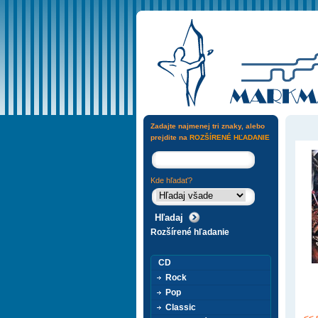
Zadajte najmenej tri znaky, alebo
prejdite na
ROZŠÍRENÉ HĽADANIE
Kde hľadať?
Rozšírené hľadanie
CD
Rock
Pop
Classic