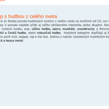
späť
p s hudbou z celého sveta
 si zo širokej ponuky hudobných nosičov z celého sveta na nosičoch od CD, cez
ray. V ponuke nájdete určite aj vášho obľúbeného interpréta, alebo skupinu. Ne
o rockovú hudbu, pop,
vážnu hudbu, operu, muzikály
,
soundtracky
a filmovú
skú a českú hudbu
, alebo
relaxačnú hudbu
. Hudobné kategórie dopĺňajú aj š
ck, punk rock, reggae, rap a hip hop. Jednou z najviac zásobených hudobných kate
ck a heavy metal
.