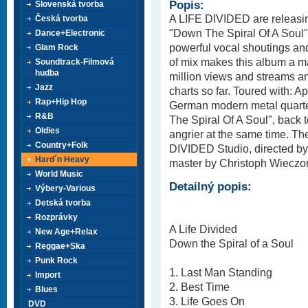
Popis:
Slovenská tvorba
A LIFE DIVIDED are releasi
Česká tvorba
"Down The Spiral Of A Soul",
Dance+Electronic
powerful vocal shoutings an
Glam Rock
of mix makes this album a m
Soundtrack-Filmová
hudba
million views and streams a
Jazz
charts so far. Toured with: A
Rap+Hip Hop
German modern metal quarte
R&B
The Spiral Of A Soul", back to
Oldies
angrier at the same time. T
Country+Folk
DIVIDED Studio, directed b
Hard´n Heavy
master by Christoph Wieczor
World Music
Detailný popis:
Výbery-Various
Detská tvorba
Rozprávky
A Life Divided
New Age+Relax
Down the Spiral of a Soul
Reggae+Ska
Punk Rock
1. Last Man Standing
Import
2. Best Time
Blues
3. Life Goes On
DVD