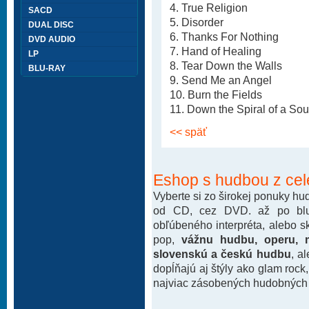
4. True Religion
SACD
5. Disorder
DUAL DISC
6. Thanks For Nothing
DVD AUDIO
7. Hand of Healing
LP
8. Tear Down the Walls
BLU-RAY
9. Send Me an Angel
10. Burn the Fields
11. Down the Spiral of a Sou
<< späť
Eshop s hudbou z cel
Vyberte si zo širokej ponuky h
od CD, cez DVD. až po blu-
obľúbeného interpréta, alebo 
pop,
vážnu hudbu, operu, m
slovenskú a českú hudbu
, a
dopĺňajú aj štýly ako glam rock
najviac zásobených hudobných k