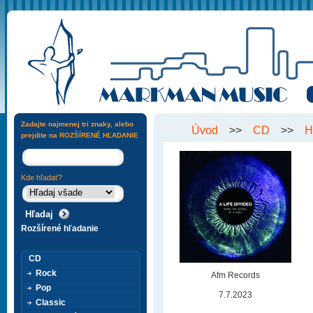
Zadajte najmenej tri znaky, alebo
Úvod
>>
CD
>>
H
prejdite na
ROZŠÍRENÉ HĽADANIE
Kde hľadať?
Rozšírené hľadanie
CD
Rock
Afm Records
Pop
7.7.2023
Classic