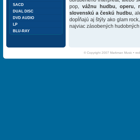
SACD
pop,
vážnu hudbu, operu, m
DUAL DISC
slovenskú a českú hudbu
, a
DVD AUDIO
dopĺňajú aj štýly ako glam rock
LP
najviac zásobených hudobných k
BLU-RAY
© Copyright 2007 Markman Music •
red