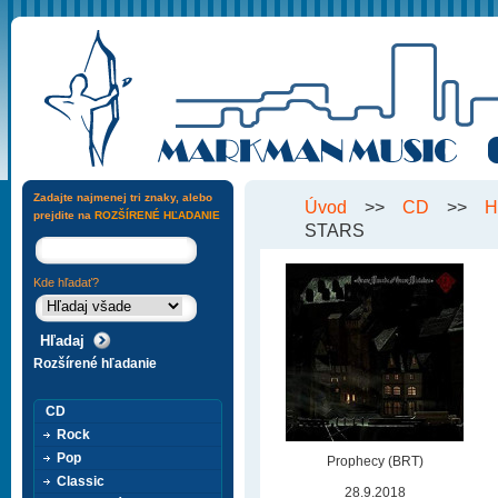
Zadajte najmenej tri znaky, alebo
Úvod
>>
CD
>>
H
prejdite na
ROZŠÍRENÉ HĽADANIE
STARS
Kde hľadať?
Rozšírené hľadanie
CD
Rock
Pop
Prophecy (BRT)
Classic
28.9.2018