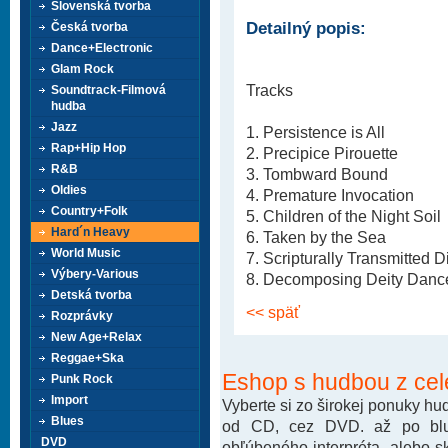
Slovenská tvorba
Detailný popis:
Česká tvorba
Dance+Electronic
Glam Rock
Tracks
Soundtrack-Filmová
hudba
Jazz
1. Persistence is All
Rap+Hip Hop
2. Precipice Pirouette
R&B
3. Tombward Bound
Oldies
4. Premature Invocation
Country+Folk
5. Children of the Night Soil
Hard´n Heavy
6. Taken by the Sea
World Music
7. Scripturally Transmitted 
Výbery-Various
8. Decomposing Deity Danc
Detská tvorba
<< späť
Rozprávky
New Age+Relax
Reggae+Ska
Eshop s hudbou z cel
Punk Rock
Import
Vyberte si zo širokej ponuky h
Blues
od CD, cez DVD. až po blu-
DVD
obľúbeného interpréta, alebo 