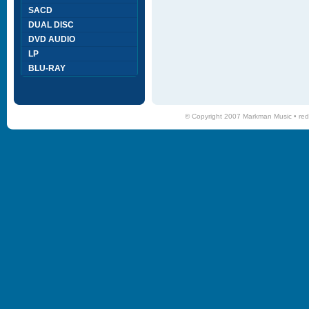
SACD
DUAL DISC
DVD AUDIO
LP
BLU-RAY
© Copyright 2007 Markman Music •
red