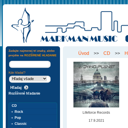
Zadajte najmenej tri znaky, alebo
Úvod
>>
CD
>>
H
prejdite na
ROZŠÍRENÉ HĽADANIE
Kde hľadať?
Rozšírené hľadanie
CD
Rock
Lifeforce Records
Pop
17.9.2021
Classic