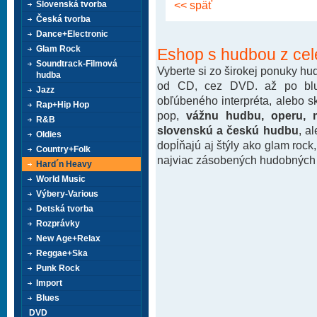
<< späť
Slovenská tvorba
Česká tvorba
Dance+Electronic
Glam Rock
Eshop s hudbou z cel
Soundtrack-Filmová
Vyberte si zo širokej ponuky h
hudba
od CD, cez DVD. až po blu-
Jazz
obľúbeného interpréta, alebo 
Rap+Hip Hop
pop,
vážnu hudbu, operu, m
R&B
slovenskú a českú hudbu
, a
Oldies
dopĺňajú aj štýly ako glam rock
Country+Folk
najviac zásobených hudobných k
Hard´n Heavy
World Music
Výbery-Various
Detská tvorba
Rozprávky
New Age+Relax
Reggae+Ska
Punk Rock
Import
Blues
DVD