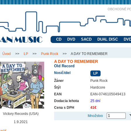
OBCHODNÉ P
CD
DVD
SACD
DUAL DISC
DVD
Úvod
>>
LP
>>
Punk Rock
>>
A DAY TO REMEMBER
A DAY TO REMEMBER
Old Record
Nosič/diel
LP
Žáner
Punk Rock
Štýl
Hardcore
EAN
EAN-0746105049413
Dodacia lehota
25 dní
Cena s DPH
41€
Victory Records (USA)
Množstvo
1.9.2021