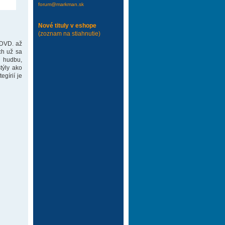
forum@markman.sk
Nové tituly v eshope
(zoznam na stiahnutie)
 DVD. až
ch už sa
 hudbu,
týly ako
gírií je