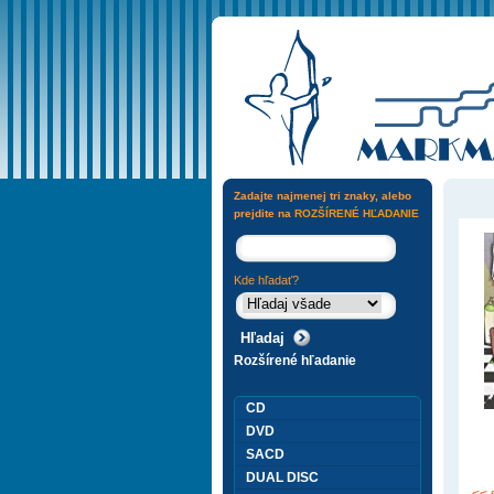
Zadajte najmenej tri znaky, alebo
prejdite na
ROZŠÍRENÉ HĽADANIE
Kde hľadať?
Rozšírené hľadanie
CD
DVD
SACD
DUAL DISC