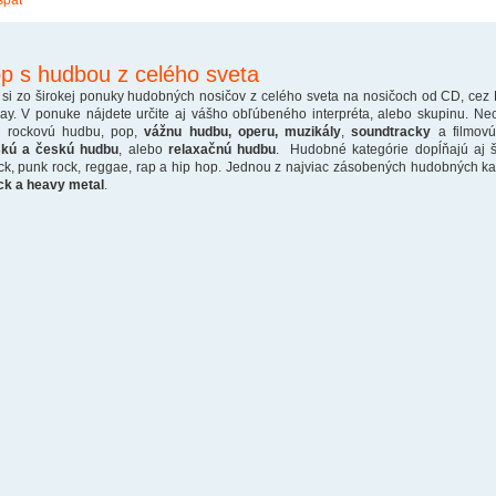
späť
p s hudbou z celého sveta
 si zo širokej ponuky hudobných nosičov z celého sveta na nosičoch od CD, cez
ray. V ponuke nájdete určite aj vášho obľúbeného interpréta, alebo skupinu. Ne
o rockovú hudbu, pop,
vážnu hudbu, operu, muzikály
,
soundtracky
a filmovú
skú a českú hudbu
, alebo
relaxačnú hudbu
. Hudobné kategórie dopĺňajú aj š
ck, punk rock, reggae, rap a hip hop. Jednou z najviac zásobených hudobných kate
ck a heavy metal
.