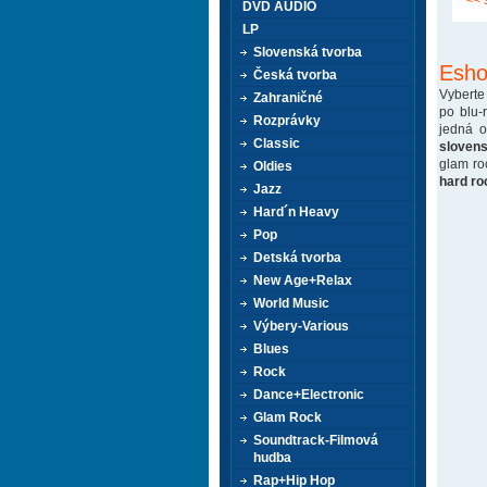
<< 
DVD AUDIO
LP
Slovenská tvorba
Esho
Česká tvorba
Vyberte
Zahraničné
po blu-
Rozprávky
jedná 
Classic
sloven
glam ro
Oldies
hard ro
Jazz
Hard´n Heavy
Pop
Detská tvorba
New Age+Relax
World Music
Výbery-Various
Blues
Rock
Dance+Electronic
Glam Rock
Soundtrack-Filmová
hudba
Rap+Hip Hop