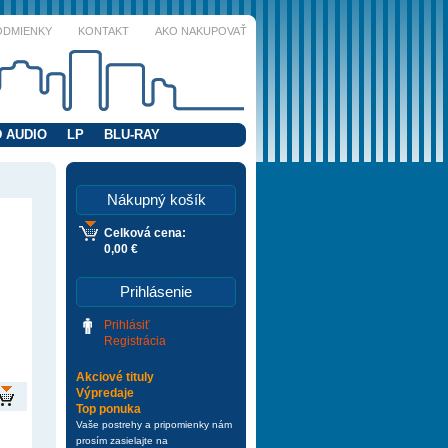
ODMIENKY
KONTAKT
AKO NAKUPOVAŤ
 AUDIO
LP
BLU-RAY
Nákupný košík
Celková cena:
0,00 €
Prihlásenie
Prihlásiť
Registrácia
Akciové tituly
Výpredaje
Top ponuka
Vaše postrehy a pripomienky nám
prosím zasielajte na