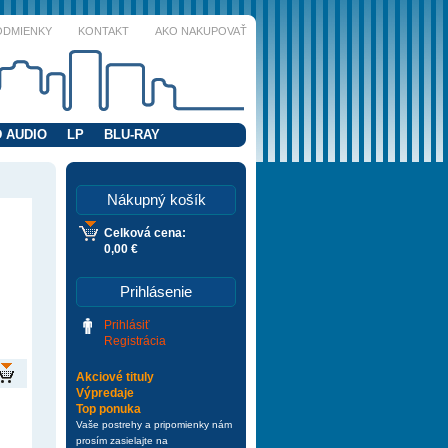
ODMIENKY
KONTAKT
AKO NAKUPOVAŤ
 AUDIO
LP
BLU-RAY
Nákupný košík
Celková cena:
0,00 €
Prihlásenie
Prihlásiť
Registrácia
Akciové tituly
Výpredaje
Top ponuka
Vaše postrehy a pripomienky nám
prosím zasielajte na