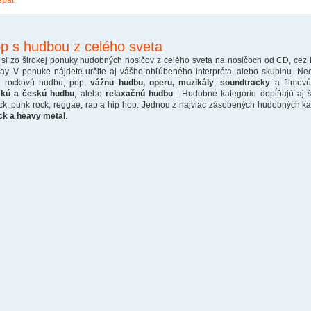
späť
p s hudbou z celého sveta
 si zo širokej ponuky hudobných nosičov z celého sveta na nosičoch od CD, cez
ray. V ponuke nájdete určite aj vášho obľúbeného interpréta, alebo skupinu. Ne
o rockovú hudbu, pop,
vážnu hudbu, operu, muzikály
,
soundtracky
a filmovú
skú a českú hudbu
, alebo
relaxačnú hudbu
. Hudobné kategórie dopĺňajú aj š
ck, punk rock, reggae, rap a hip hop. Jednou z najviac zásobených hudobných kate
ck a heavy metal
.