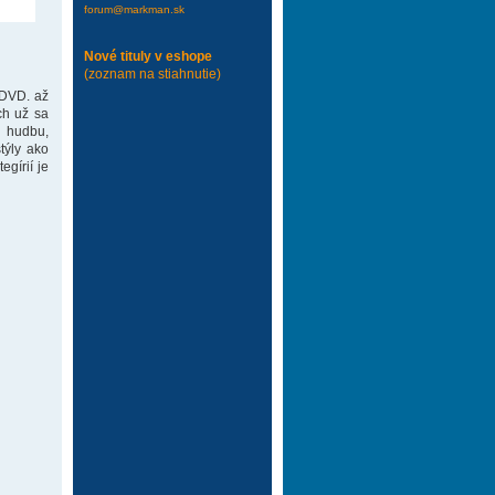
forum@markman.sk
Nové tituly v eshope
(zoznam na stiahnutie)
 DVD. až
ch už sa
 hudbu,
týly ako
gírií je