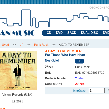
OBCHODNÉ P
CD
DVD
SACD
DUAL DISC
DVD
Úvod
>>
LP
>>
Punk Rock
>>
A DAY TO REMEMBER
A DAY TO REMEMBER
For Those Who Have Heart
Nosič/diel
LP
Žáner
Punk Rock
EAN
EAN-0746105033719
Dodacia lehota
25 dní
Cena s DPH
29,70€
Množstvo
Victory Records (USA)
1.9.2021