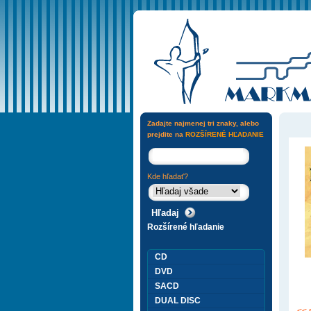
Zadajte najmenej tri znaky, alebo
prejdite na
ROZŠÍRENÉ HĽADANIE
Kde hľadať?
Rozšírené hľadanie
CD
DVD
SACD
DUAL DISC