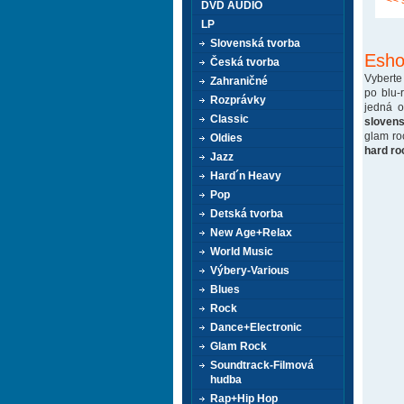
<< 
DVD AUDIO
LP
Slovenská tvorba
Esho
Česká tvorba
Vyberte
Zahraničné
po blu-
Rozprávky
jedná 
Classic
sloven
glam ro
Oldies
hard ro
Jazz
Hard´n Heavy
Pop
Detská tvorba
New Age+Relax
World Music
Výbery-Various
Blues
Rock
Dance+Electronic
Glam Rock
Soundtrack-Filmová
hudba
Rap+Hip Hop