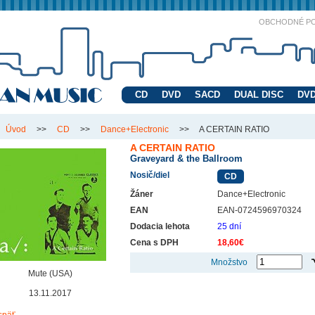
OBCHODNÉ P
CD
DVD
SACD
DUAL DISC
DVD
Úvod
>>
CD
>>
Dance+Electronic
>>
A CERTAIN RATIO
A CERTAIN RATIO
Graveyard & the Ballroom
Nosič/diel
CD
Žáner
Dance+Electronic
EAN
EAN-0724596970324
Dodacia lehota
25 dní
Cena s DPH
18,60€
Množstvo
Mute (USA)
13.11.2017