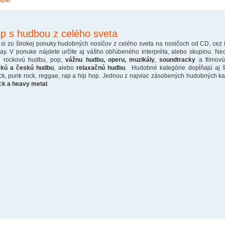
späť
p s hudbou z celého sveta
 si zo širokej ponuky hudobných nosičov z celého sveta na nosičoch od CD, cez
ray. V ponuke nájdete určite aj vášho obľúbeného interpréta, alebo skupinu. Ne
o rockovú hudbu, pop,
vážnu hudbu, operu, muzikály
,
soundtracky
a filmovú
skú a českú hudbu
, alebo
relaxačnú hudbu
. Hudobné kategórie dopĺňajú aj š
ck, punk rock, reggae, rap a hip hop. Jednou z najviac zásobených hudobných kate
ck a heavy metal
.