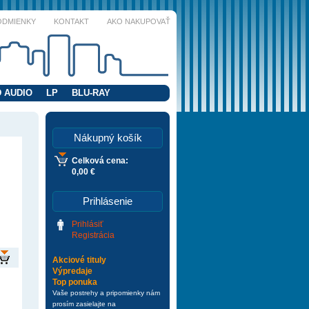
ODMIENKY
KONTAKT
AKO NAKUPOVAŤ
 AUDIO
LP
BLU-RAY
Nákupný košík
Celková cena:
0,00 €
Prihlásenie
Prihlásiť
Registrácia
Akciové tituly
Výpredaje
Top ponuka
Vaše postrehy a pripomienky nám
prosím zasielajte na