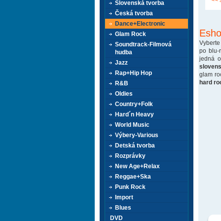
<< 
Slovenská tvorba
Česká tvorba
Dance+Electronic
Esho
Glam Rock
Vyberte
Soundtrack-Filmová
po blu-
hudba
jedná 
Jazz
sloven
Rap+Hip Hop
glam ro
hard ro
R&B
Oldies
Country+Folk
Hard´n Heavy
World Music
Výbery-Various
Detská tvorba
Rozprávky
New Age+Relax
Reggae+Ska
Punk Rock
Import
Blues
DVD