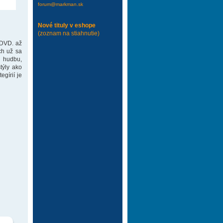
forum@markman.sk
Nové tituly v eshope
(zoznam na stiahnutie)
 DVD. až
ch už sa
 hudbu,
týly ako
gírií je