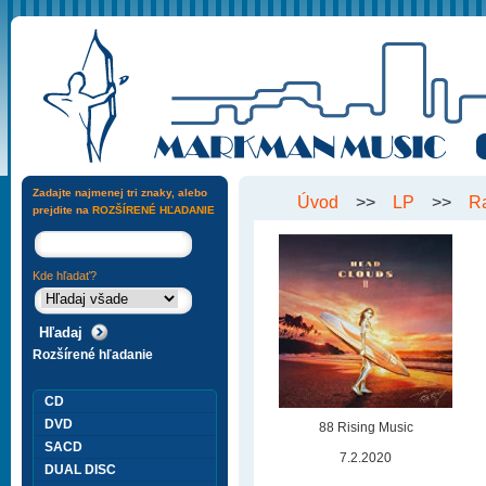
Zadajte najmenej tri znaky, alebo
Úvod
>>
LP
>>
R
prejdite na
ROZŠÍRENÉ HĽADANIE
Kde hľadať?
Rozšírené hľadanie
CD
DVD
88 Rising Music
SACD
7.2.2020
DUAL DISC