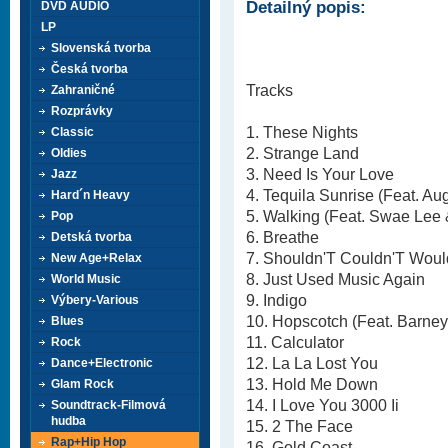
Detailný popis:
DVD AUDIO
LP
Slovenská tvorba
Česká tvorba
Tracks
Zahraničné
Rozprávky
1. These Nights
Classic
2. Strange Land
Oldies
3. Need Is Your Love
Jazz
4. Tequila Sunrise (Feat. Au
Hard´n Heavy
5. Walking (Feat. Swae Lee 
Pop
6. Breathe
Detská tvorba
7. Shouldn'T Couldn'T Woul
New Age+Relax
8. Just Used Music Again
World Music
9. Indigo
Výbery-Various
10. Hopscotch (Feat. Barney
Blues
11. Calculator
Rock
12. La La Lost You
Dance+Electronic
13. Hold Me Down
Glam Rock
14. I Love You 3000 Ii
Soundtrack-Filmová
hudba
15. 2 The Face
Rap+Hip Hop
16. Gold Coast