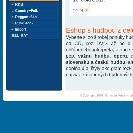
R&B
<< späť
Country+Folk
Reggae+Ska
Punk Rock
Eshop s hudbou z cel
Import
BLU-RAY
Vyberte si zo širokej ponuky h
od CD, cez DVD. až po blu-
obľúbeného interpréta, alebo 
pop,
vážnu hudbu, operu, m
slovenskú a českú hudbu
, a
dopĺňajú aj štýly ako glam rock
najviac zásobených hudobných k
© Copyright 2007 Markman Music •
red