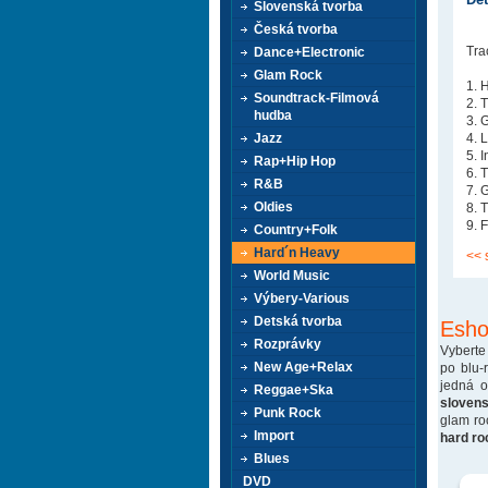
Slovenská tvorba
Česká tvorba
Trac
Dance+Electronic
Glam Rock
1. 
Soundtrack-Filmová
2. 
hudba
3. 
Jazz
4. 
5. 
Rap+Hip Hop
6. 
R&B
7. 
Oldies
8. 
9. 
Country+Folk
Hard´n Heavy
<< 
World Music
Výbery-Various
Detská tvorba
Esho
Rozprávky
Vyberte
New Age+Relax
po blu-
jedná 
Reggae+Ska
sloven
Punk Rock
glam ro
Import
hard ro
Blues
DVD