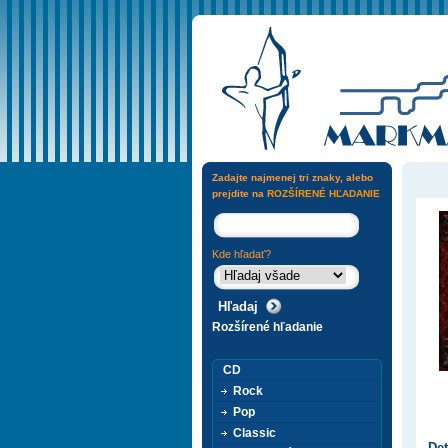
Zadajte najmenej tri znaky, alebo
prejdite na
ROZŠÍRENÉ HĽADANIE
Kde hľadať?
Rozšírené hľadanie
CD
Rock
Pop
Classic
Det