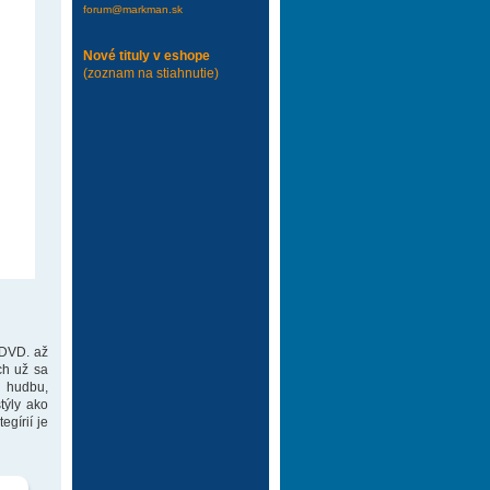
forum@markman.sk
Nové tituly v eshope
(zoznam na stiahnutie)
 DVD. až
ch už sa
 hudbu,
týly ako
gírií je