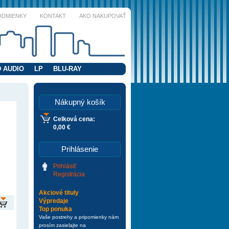
ODMIENKY
KONTAKT
AKO NAKUPOVAŤ
 AUDIO
LP
BLU-RAY
Nákupný košík
Celková cena:
0,00 €
Prihlásenie
Prihlásiť
Registrácia
Akciové tituly
Výpredaje
Top ponuka
Vaše postrehy a pripomienky nám
prosím zasielajte na