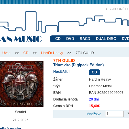
OBCHODNÉ P
CD
DVD
SACD
DUAL DISC
DVD
Úvod
>>
CD
>>
Hard´n Heavy
>>
7TH GULID
7TH GULID
Triumviro (Digipack Edition)
Nosič/diel
CD
Žáner
Hard`n Heavy
Štýl
Operatic Metal
EAN
EAN-8025044046007
Dodacia lehota
20 dní
Cena s DPH
15,40€
Scarlet
Množstvo
21.2.2025
ailný popis: