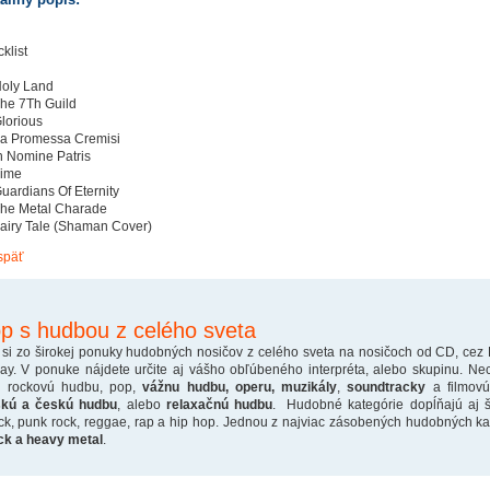
klist
Holy Land
The 7Th Guild
Glorious
La Promessa Cremisi
In Nomine Patris
Time
Guardians Of Eternity
The Metal Charade
Fairy Tale (Shaman Cover)
späť
p s hudbou z celého sveta
 si zo širokej ponuky hudobných nosičov z celého sveta na nosičoch od CD, cez
ray. V ponuke nájdete určite aj vášho obľúbeného interpréta, alebo skupinu. Ne
o rockovú hudbu, pop,
vážnu hudbu, operu, muzikály
,
soundtracky
a filmovú
skú a českú hudbu
, alebo
relaxačnú hudbu
. Hudobné kategórie dopĺňajú aj š
ck, punk rock, reggae, rap a hip hop. Jednou z najviac zásobených hudobných kate
ck a heavy metal
.