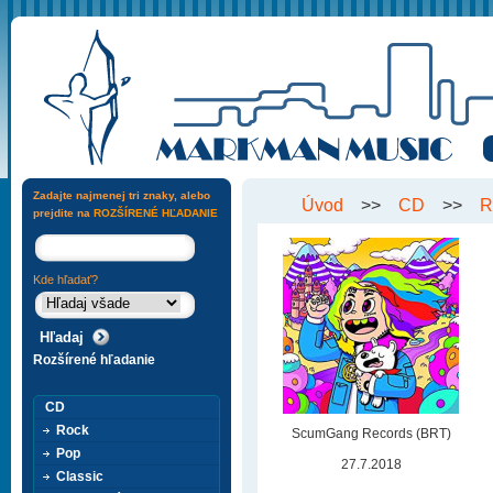
Zadajte najmenej tri znaky, alebo
Úvod
>>
CD
>>
R
prejdite na
ROZŠÍRENÉ HĽADANIE
Kde hľadať?
Rozšírené hľadanie
CD
Rock
ScumGang Records (BRT)
Pop
27.7.2018
Classic