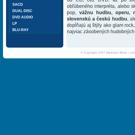
SACD
obľúbeného interpréta, alebo 
DUAL DISC
pop,
vážnu hudbu, operu, m
DVD AUDIO
slovenskú a českú hudbu
, a
LP
dopĺňajú aj štýly ako glam rock
BLU-RAY
najviac zásobených hudobných k
© Copyright 2007 Markman Music •
red