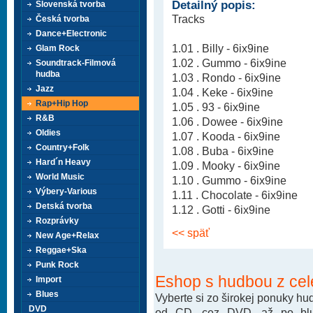
Detailný popis:
Slovenská tvorba
Tracks
Česká tvorba
Dance+Electronic
1.01 . Billy - 6ix9ine
Glam Rock
1.02 . Gummo - 6ix9ine
Soundtrack-Filmová
hudba
1.03 . Rondo - 6ix9ine
Jazz
1.04 . Keke - 6ix9ine
Rap+Hip Hop
1.05 . 93 - 6ix9ine
R&B
1.06 . Dowee - 6ix9ine
Oldies
1.07 . Kooda - 6ix9ine
Country+Folk
1.08 . Buba - 6ix9ine
Hard´n Heavy
1.09 . Mooky - 6ix9ine
World Music
1.10 . Gummo - 6ix9ine
Výbery-Various
1.11 . Chocolate - 6ix9ine
Detská tvorba
1.12 . Gotti - 6ix9ine
Rozprávky
<< späť
New Age+Relax
Reggae+Ska
Punk Rock
Eshop s hudbou z cel
Import
Blues
Vyberte si zo širokej ponuky h
DVD
od CD, cez DVD. až po blu-