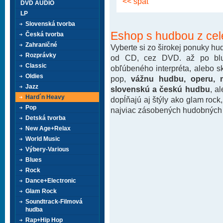
<< späť
DVD AUDIO
LP
Slovenská tvorba
Eshop s hudbou z cel
Česká tvorba
Zahraničné
Vyberte si zo širokej ponuky h
Rozprávky
od CD, cez DVD. až po blu-
Classic
obľúbeného interpréta, alebo 
Oldies
pop,
vážnu hudbu, operu, m
Jazz
slovenskú a českú hudbu
, a
Hard´n Heavy
dopĺňajú aj štýly ako glam rock
Pop
najviac zásobených hudobných k
Detská tvorba
New Age+Relax
World Music
Výbery-Various
Blues
Rock
Dance+Electronic
Glam Rock
Soundtrack-Filmová
hudba
Rap+Hip Hop