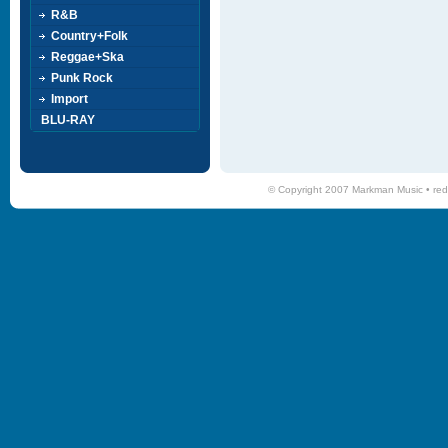
R&B
Country+Folk
Reggae+Ska
Punk Rock
Import
BLU-RAY
© Copyright 2007 Markman Music •
red