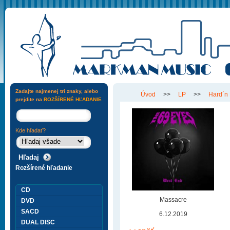
Zadajte najmenej tri znaky, alebo
Úvod
>>
LP
>>
Hard´n
prejdite na
ROZŠÍRENÉ HĽADANIE
Kde hľadať?
Rozšírené hľadanie
CD
Massacre
DVD
SACD
6.12.2019
DUAL DISC